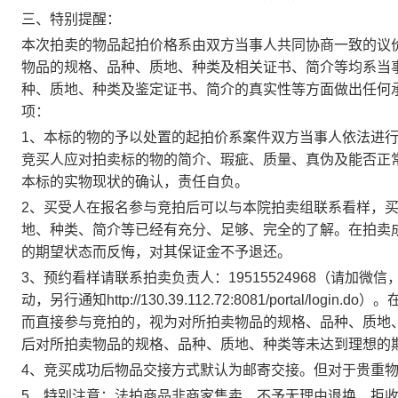
三、特别提醒：
本次拍卖的物品起拍价格系由双方当事人共同协商一致的议
物品的规格、品种、质地、种类及相关证书、简介等均系当
种、质地、种类及鉴定证书、简介的真实性等方面做出任何
项：
1
、本标的物的予以处置的起拍价系案件双方当事人依法进
竞买人应对拍卖标的物的简介、瑕疵、质量、真伪及能否正
本标的实物现状的确认，责任自负。
2
、买受人在报名参与竞拍后可以与本院拍卖组联系看样，
地、种类、简介等已经有充分、足够、完全的了解。在拍卖
的期望状态而反悔，对其保证金不予退还。
3
、预约看样请联系拍卖负责人：
19515524968
（请加微信
动，另行通知
http://130.39.112.72:8081/portal/login.do
）。
而直接参与竞拍的，视为对所拍卖物品的规格、品种、质地
后对所拍卖物品的规格、品种、质地、种类等未达到理想的
4
、竞买成功后物品交接方式默认为邮寄交接。但对于贵重
5
、特别注意：法拍商品非商家售卖，不予无理由退换，拒