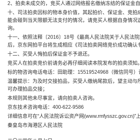
2
、拍卖未成交的，竞买人通过网络报名缴纳冻结的保证金
十、司法拍卖因标的物本身价值，其起拍价、保证金、竞拍
能会碰到当天限额无法支付的情况，请竞买人根据自身情况
询。
十一、依照法释〔
2016
〕
18
号《最高人民法院关于人民法院
后，京东网拍平台将生成相应《司法拍卖网络竞价成功确认
十二、买受人悔拍后保证金不予退还。
竞买人在拍卖竞价前请务必再仔细阅读本院发布的拍卖须知
标的物咨询电话
电话：
田
助理：
15519524968
（微信同号）
温馨提示：为及时交接拍品，买受人缴纳尾款后，望主动与
可办理拍品交接；
本规则其他未尽事宜，请向拍卖人咨询。
京东技术咨询电话：
400-622-9586
详细信息可在
“人民法院诉讼资产网
(www.rmfysszc.gov.cn)
”
秦皇岛市海港区
人民法院