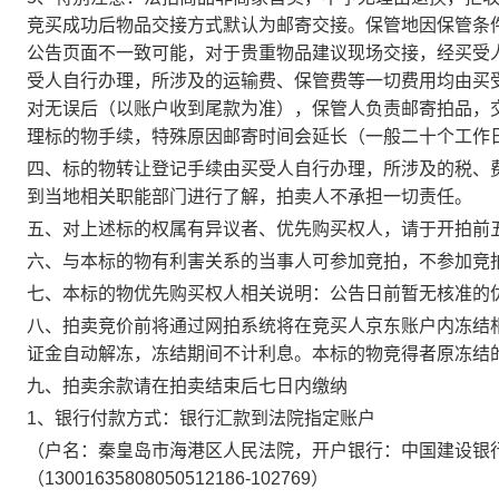
竞买成功后物品交接方式默认为邮寄交接。保管地因保管条
公告页面不一致可能，对于贵重物品建议现场交接，经买受
受人自行办理，所涉及的运输费、保管费等一切费用均由买
对无误后（以账户收到尾款为准），保管人负责邮寄拍品，
理标的物手续，特殊原因邮寄时间会延长（一般二十个工作
四、标的物转让登记手续由买受人自行办理，所涉及的税、
到当地相关职能部门进行了解，拍卖人不承担一切责任
。
五、对上述标的权属有异议者、优先购买权人，请于
开拍前
六、与本标的物有利害关系的当事人可参加竞拍，不参加竞
七、本标的物优先购买权人相关说明：公告日前暂无核准的
八、拍卖竞价前将通过网拍系统将在竞买人京东账户内冻结
证金自动解冻，冻结期间不计利息。本标的物竞得者原冻结
九、拍卖余款
请在拍卖结束后七日内
缴纳
1
、银行付款方式：银行汇款到法院指定账户
（户名：
秦皇岛市海港区
人民法院
，开户银行：
中国建设银
（
13001635808050512186-102769
）