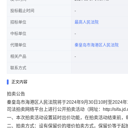
投标截止时间
招标单位
最高人民法院
中标单位
代理单位
秦皇岛市海港区人民法院
相关产品
联系方式
正文内容
拍卖公告
秦皇岛市海港区
人民法院将于
2024
年
9
月
30
日
1
0
时至
2024
年
司法拍卖网络平台上进行公开拍卖活动（网址：
http://sifa.j
一、本次拍卖活动设置延时出价功能，在拍卖活动结束前，
二、拍卖方式：
设有保留价的增价拍卖方式，
保留价等于起