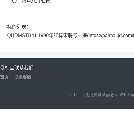
二〇二四年
八
月七
日
标的列表：
QHDMSTB41 1990年红标宋聘号一提(https://paimai.jd.com/
寻标宝
联系我们
首页
联系客服
© Baidu
使用爱番番前必读
沪ICP备
NEW
HOT