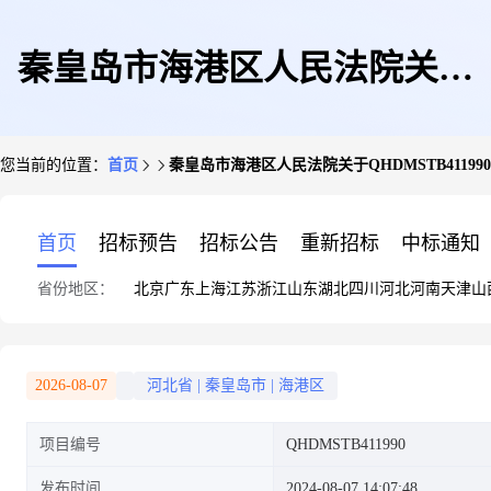
秦皇岛市海港区人民法院关于
您当前的位置：
首页
秦皇岛市海港区人民法院关于QHDMSTB4119
QHDMSTB411990年红标宋聘
首页
招标预告
招标公告
重新招标
中标通知
省份地区：
北京
广东
上海
江苏
浙江
山东
湖北
四川
河北
河南
天津
山
号一提(第二次拍卖)的公告
2026-08-07
河北省
|
秦皇岛市
|
海港区
项目编号
QHDMSTB411990
发布时间
2024-08-07 14:07:48