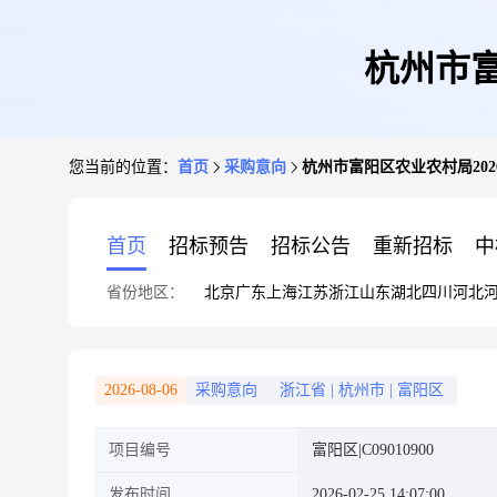
杭州市富
您当前的位置：
首页
采购意向
杭州市富阳区农业农村局202
首页
招标预告
招标公告
重新招标
中
省份地区：
北京
广东
上海
江苏
浙江
山东
湖北
四川
河北
2026-08-06
采购意向
浙江省
|
杭州市
|
富阳区
项目编号
富阳区|C09010900
发布时间
2026-02-25 14:07:00