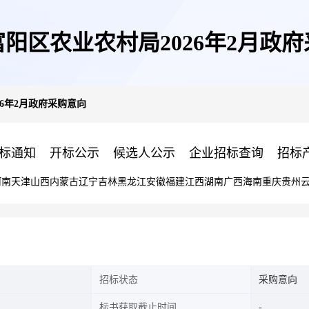
阳区农业农村局2026年2月政
6年2月政府采购意向
标通知
开标公示
候选人公示
企业招标查询
招标
河南
天津
山西
内蒙古
辽宁
吉林
黑龙江
安徽
福建
江西
湖南
广西
海南
重庆
贵州
招标状态
采购意向
标书获取截止时间