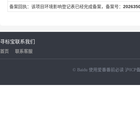
备案回执：该项目环境影响登记表已经完成备案，备案号：
202635
寻标宝
联系我们
首页
联系客服
© Baidu
使用爱番番前必读
沪ICP备
NEW
HOT