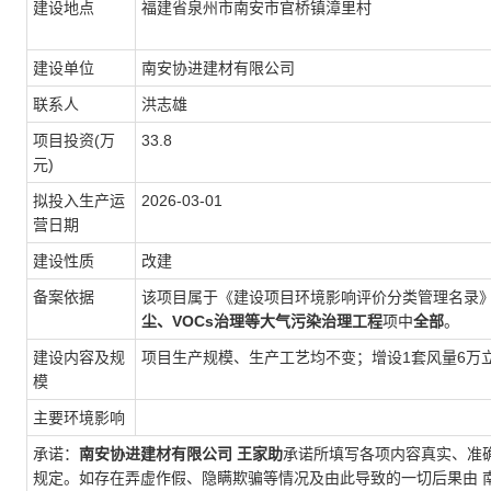
建设地点
福建省泉州市南安市官桥镇漳里村
建设单位
南安协进建材有限公司
联系人
洪志雄
项目投资(万
33.8
元)
拟投入生产运
2026-03-01
营日期
建设性质
改建
备案依据
该项目属于《建设项目环境影响评价分类管理名录
尘、VOCs治理等大气污染治理工程
项中
全部
。
建设内容及规
项目生产规模、生产工艺均不变；增设1套风量6万
模
主要环境影响
承诺：
南安协进建材有限公司
王家助
承诺所填写各项内容真实、准
规定。如存在弄虚作假、隐瞒欺骗等情况及由此导致的一切后果由