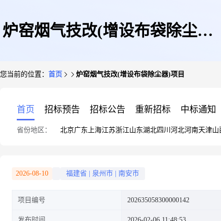
炉窑烟气技改(增设布袋除尘器)
您当前的位置：
首页
炉窑烟气技改(增设布袋除尘器)项目
项目
首页
招标预告
招标公告
重新招标
中标通知
省份地区：
北京
广东
上海
江苏
浙江
山东
湖北
四川
河北
河南
天津
山
2026-08-10
福建省
|
泉州市
|
南安市
项目编号
202635058300000142
发布时间
2026-02-06 11:48:53