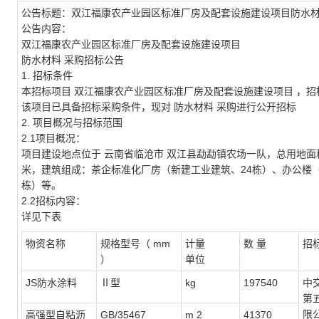
公告标题：
双江福康农产业园区标准厂房及配套设施建设项目防水
公告内容：
双江福康农产业园区标准厂房及配套设施建设项目
防水材料
采购招标公告
1. 招标条件
本招标项目
双江福康农产业园区标准厂房及配套设施建设项目
，招
该项目已具备招标采购条件，现对
防水材料
采购进行公开招标
2. 项目概况与招标范围
2.1项目概况：
项目建设地点位于
云南省临沧市
双江县勐勐镇农场一队，总用地面积：11
米，建筑组成：茶企标准化厂房（新建工业建筑、24栋）、办公楼
栋）等。
2.2招标内容：
详见下表
物资名称
规格型号（
mm
计量
数 量
招
）
单位
JS防水涂料
Ⅱ型
kg
197540
中
第
限
高强型自粘沥
GB/35467
m
2
41370