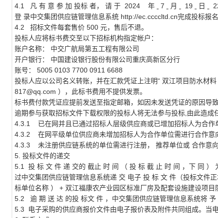
4.1
凡
有
意
参
加
投标
者，
请
于
2024
年
7
月
19
日
2
登
录中交集团供应链管理信息系统
http://ec.ccccltd.cn完成投标报
4.2
招标文件每套售价
500
元，售后不退。
投标人应将标书费交至以下招标机构指定帐户：
账户名称： 中交广航局第五工程有限公司
开户银行： 中国建设银行股份有限公司重庆高新区分行
账号： 5005 0103 7700 0911 6688
投标人应以公司名义转账，并在汇款凭证上注明“
双江项目防水材料
817@qq.com
），此标书费用不提供发票。
标书费付款凭证应提前发送至指定邮箱，如因未发送凭证的原因导
逾期参与获取招标文件下载权限的投标人将无法参与投标,由此造成
4.3.1
已在网并且已通过招标人层级供应商或已增加招标人为合作
4.3.2
在网平级单位供应商未增加招标人为合作单位需进行合作意
4.3.3
未注册供应链系统的单位需进行注册，
推荐单位或
合作意
5. 投标文件的递交
5.1
投
标
文
件
递
交的
截止
时
间
（
投
标
截
止
时
间
，下
同
）
过中交集团供应链管理信息系统递
交
电子
投
标
文
件（投标文件正
标单位名称
）
+
双江福康农产业园区标准厂房及配套设施建设项目
5.2
逾
期
送
达
的投
标文
件
，中交集团供应链管理信息系统将
予
5.3 电子采购的供应商报价文件由电子报价表及附件共同组成。