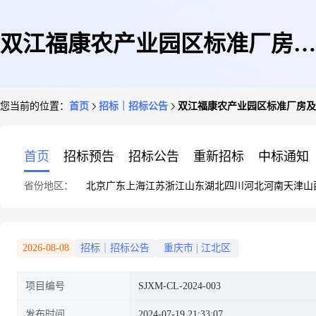
双江福康农产业园区标准厂房及
您当前的位置：
首页
招标｜招标公告
双江福康农产业园区标准厂房及
配套设施建设项目防水材料采购
首页
招标预告
招标公告
重新招标
中标通知
省份地区：
北京
广东
上海
江苏
浙江
山东
湖北
四川
河北
河南
天津
山
招标公告
2026-08-08
招标｜招标公告
重庆市
|
江北区
项目编号
SJXM-CL-2024-003
发布时间
2024-07-19 21:33:07