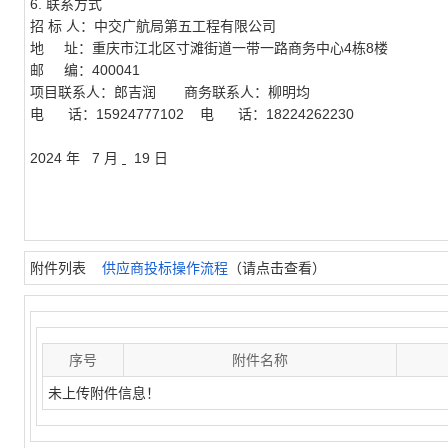
6. 联系方式
招 标 人：中交广航局第五工程有限公司
地 址：重庆市江北区寸滩街道一带一路商务中心4栋8楼
邮 编：400041
项目联系人：郎吉润
商务联系人：柳明均
电 话：15924777102
电 话：18224262230
2024
年
7
月
19
日
附件列表
供应商投标操作流程
（请点击查看）
序号
附件名称
未上传附件信息！