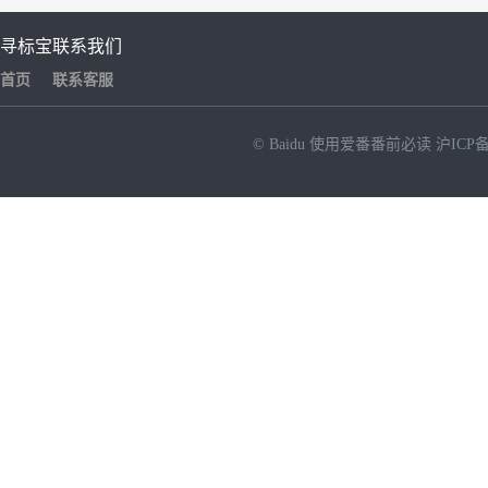
寻标宝
联系我们
首页
联系客服
© Baidu
使用爱番番前必读
沪ICP备
NEW
HOT
暂时没有搜索结果…