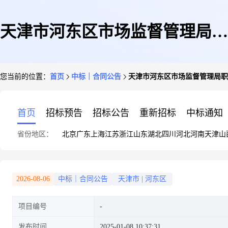
天津市河东区市场监督管理局职
您当前的位置：
首页
中标｜合同公告
天津市河东区市场监督管理局职
工食堂餐饮服务项目_第1包
首页
招标预告
招标公告
重新招标
中标通知
省份地区：
北京
广东
上海
江苏
浙江
山东
湖北
四川
河北
河南
天津
山
2026-08-06
中标｜合同公告
天津市
|
河东区
项目编号
发布时间
2025-01-08 10:37:31