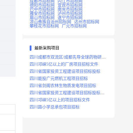
成都市招标网
内江市招标网
德阳市招标网
宜宾市招标网
巴中市招标网
南充市招标网
雅安市招标网
泸州市招标网
眉山市招标网
遂宁市招标网
凉山彝族自治州招标网
达州市招标网
攀枝花市招标网
广元市招标网
最新采购项目
四川成都市双流区/成都先导全球药物研发
生产基地(一期)(dj)项目招标标段
四川邛崃5亿以上的厂房项目招标文件
四川省国家投资工程建设项目招标投标
四川能投广元燃机工程项目招标
四川省剑阁农林生物质发电项目招标
四川省国家投资工程建设项目招标投标
2008年版
四川邛崃5亿以上的项目招标文件
四川路小学总承包项目招标