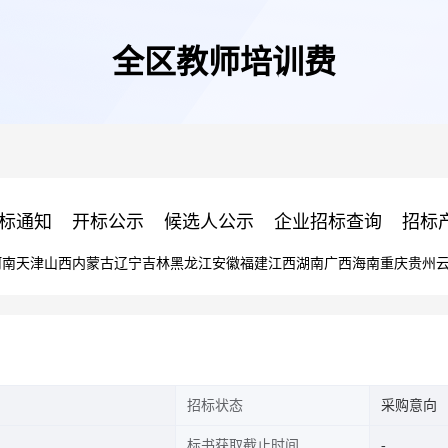
全区教师培训费
标通知
开标公示
候选人公示
企业招标查询
招标
河南
天津
山西
内蒙古
辽宁
吉林
黑龙江
安徽
福建
江西
湖南
广西
海南
重庆
贵州
招标状态
采购意向
标书获取截止时间