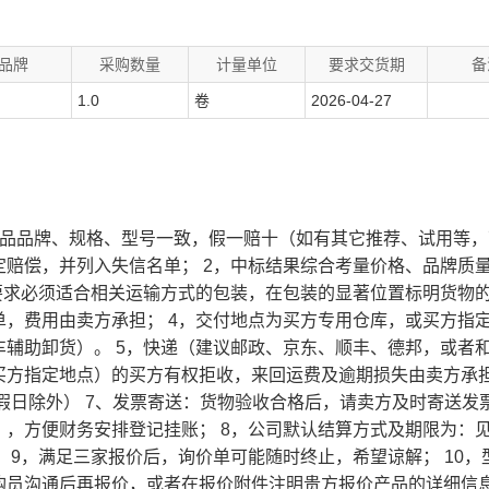
品牌
采购数量
计量单位
要求交货期
备
1.0
卷
2026-04-27
物品品牌、规格、型号一致，假一赔十（如有其它推荐、试用等，
赔偿，并列入失信名单； 2，中标结果综合考量价格、品牌质
要求必须适合相关运输方式的包装，在包装的显著位置标明货物
，费用由卖方承担； 4，交付地点为买方专用仓库，或买方指
辅助卸货）。 5，快递（建议邮政、京东、顺丰、德邦，或者
方指定地点）的买方有权拒收，来回运费及逾期损失由卖方承担
家节假日除外） 7、发票寄送：货物验收合格后，请卖方及时寄送发
，方便财务安排登记挂账； 8，公司默认结算方式及期限为：见票
 9，满足三家报价后，询价单可能随时终止，希望谅解； 10，
购员沟通后再报价，或者在报价附件注明贵方报价产品的详细信