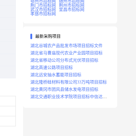
鄂州市招标网
随州市招标网
荆门市招标网
荆州市招标网
武汉市招标网
宜昌市招标网
孝感市招标网
最新采购项目
湖北谷城农产品批发市场项目招标文件
湖北省马曹庙现代农业产业园项目招标
湖北省移动公司分布式光伏项目招标
湖北高速公路项目招标
湖北远安抽水蓄能项目招标
湖北隆桥硅材料有限公司33万吨项目招标
湖北黄冈市团风县储水发电项目招标
湖北交通职业技术学院项目招标中信达咨
询