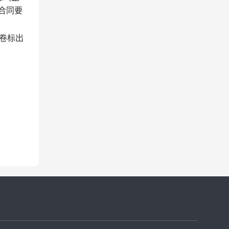
合同要
,卷标出