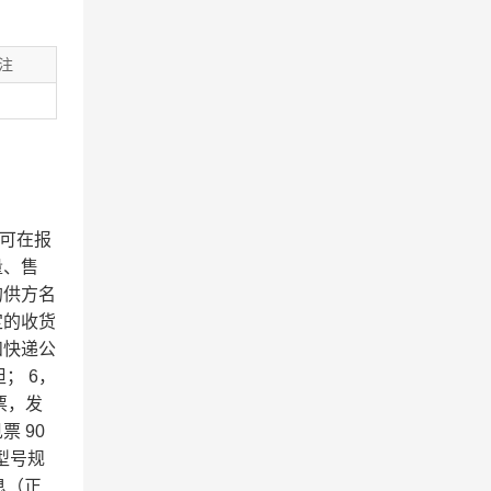
注
可在报
量、售
的供方名
定的收货
和快递公
； 6，
票，发
 90
型号规
息（正