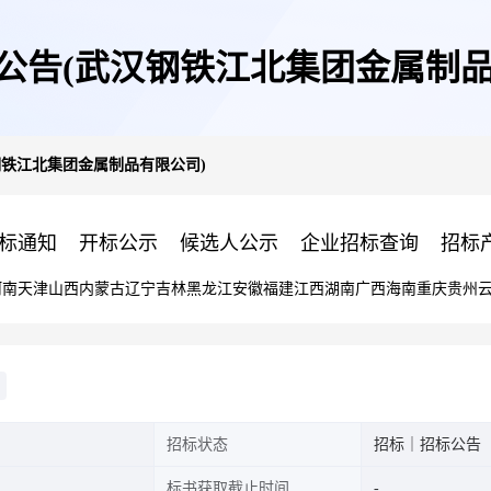
购公告(武汉钢铁江北集团金属制品
钢铁江北集团金属制品有限公司)
标通知
开标公示
候选人公示
企业招标查询
招标
河南
天津
山西
内蒙古
辽宁
吉林
黑龙江
安徽
福建
江西
湖南
广西
海南
重庆
贵州
招标状态
招标｜招标公告
标书获取截止时间