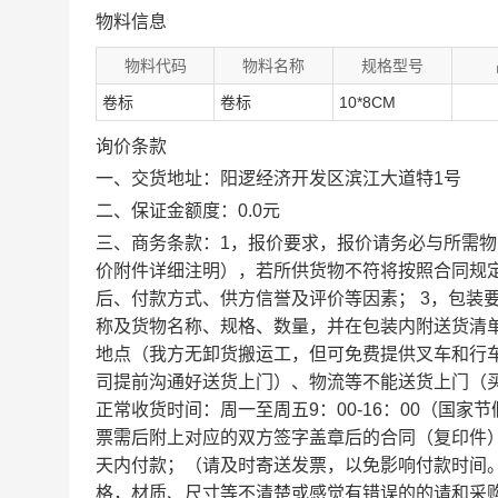
物料信息
物料代码
物料名称
规格型号
卷标
卷标
10*8CM
询价条款
一、交货地址：阳逻经济开发区滨江大道特1号
二、保证金额度：0.0元
三、商务条款：1，报价要求，报价请务必与所需
价附件详细注明），若所供货物不符将按照合同规定
后、付款方式、供方信誉及评价等因素； 3，包装
称及货物名称、规格、数量，并在包装内附送货清单
地点（我方无卸货搬运工，但可免费提供叉车和行车
司提前沟通好送货上门）、物流等不能送货上门（买
正常收货时间：周一至周五9：00-16：00（国
票需后附上对应的双方签字盖章后的合同（复印件）
天内付款；（请及时寄送发票，以免影响付款时间。
格，材质、尺寸等不清楚或感觉有错误的的请和采