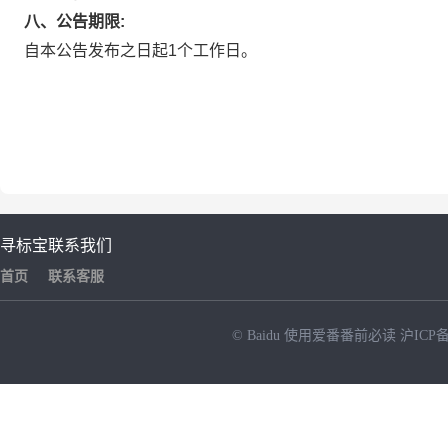
八、公告期限:
自本公告发布之日起1个工作日。
寻标宝
联系我们
首页
联系客服
© Baidu
使用爱番番前必读
沪ICP备
NEW
HOT