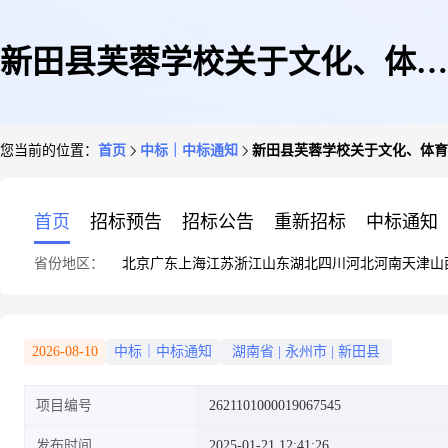
新田县芙蓉学校关于文化、体育
您当前的位置：
首页
中标｜中标通知
新田县芙蓉学校关于文化、体育
用品和器材批发服务的网上超市
首页
招标预告
招标公告
重新招标
中标通知
省份地区：
北京
广东
上海
江苏
浙江
山东
湖北
四川
河北
河南
天津
山
采购项目成交公告
2026-08-10
中标｜中标通知
湖南省
|
永州市
|
新田县
项目编号
2621101000019067545
发布时间
2025-01-21 12:41:26