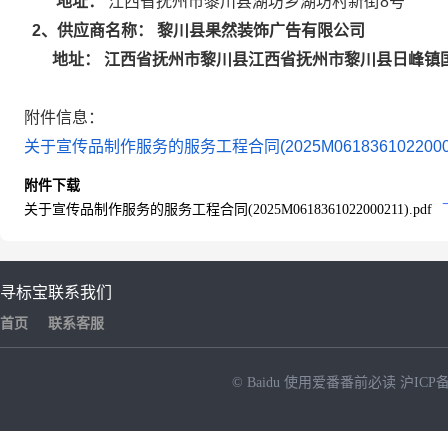
地址：
江西省抚州市黎川县湖坊乡湖坊村新街8号
黎川县果然装饰广告有限公司
2
、供应商名称：
江西省抚州市黎川县江西省抚州市黎川县日峰镇国安
地址：
附件信息：
关于宣传品制作服务的服务工程合同(2025M061836102200021
附件下载
关于宣传品制作服务的服务工程合同(2025M0618361022000211).pdf
寻标宝
联系我们
首页
联系客服
© Baidu
使用爱番番前必读
沪ICP备
NEW
HOT