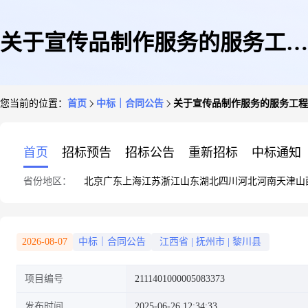
关于宣传品制作服务的服务工程
您当前的位置：
首页
中标｜合同公告
关于宣传品制作服务的服务工程
合同公告
首页
招标预告
招标公告
重新招标
中标通知
省份地区：
北京
广东
上海
江苏
浙江
山东
湖北
四川
河北
河南
天津
山
2026-08-07
中标｜合同公告
江西省
|
抚州市
|
黎川县
项目编号
2111401000005083373
发布时间
2025-06-26 12:34:33