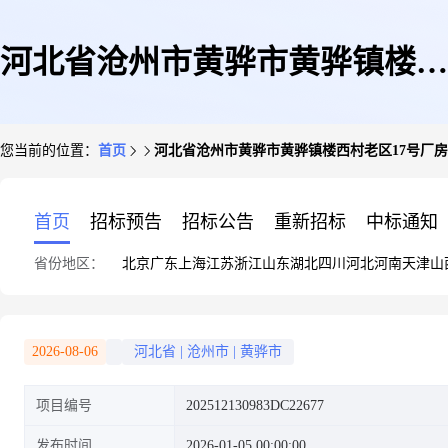
河北省沧州市黄骅市黄骅镇楼西
您当前的位置：
首页
河北省沧州市黄骅市黄骅镇楼西村老区17号厂
村老区17号厂房出租项目成交公
首页
招标预告
招标公告
重新招标
中标通知
省份地区：
北京
广东
上海
江苏
浙江
山东
湖北
四川
河北
河南
天津
山
告
2026-08-06
河北省
|
沧州市
|
黄骅市
项目编号
202512130983DC22677
发布时间
2026-01-05 00:00:00