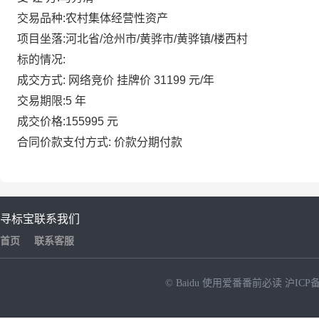
交易品种:
农村集体经营性资产
项目坐落:
河北省/沧州市/黄骅市/黄骅镇/楼西村
标的情况:
成交方式:
网络竞价 挂牌价 31199 元/年
交易期限:
5 年
成交价格:
155995 元
合同价款支付方式:
价款分期付款
寻标宝
联系我们
首页
联系客服
© Baidu
使用爱番番前必读
沪ICP备