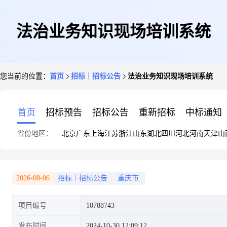
法治业务知识现场培训系统
您当前的位置：
首页
招标｜招标公告
法治业务知识现场培训系统
首页
招标预告
招标公告
重新招标
中标通知
省份地区：
北京
广东
上海
江苏
浙江
山东
湖北
四川
河北
河南
天津
山
2026-08-06
招标｜招标公告
重庆市
项目编号
10788743
发布时间
2024-10-30 12:09:12