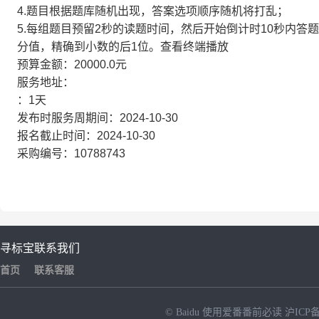
4.题目根据题库随机出现，答案选项顺序随机将打乱；
5.每组题目预留2秒的读题时间，然后开始倒计时10秒内
分值，精确到小数的后1位。查看终端播放
预算金额：20000.0元
服务地址：
：1天
发布时服务周期间：2024-10-30
报名截止时间：2024-10-30
采购编号：10788743
寻标宝
联系我们
首页
联系客服
© Baidu
使用爱番番前必读
沪ICP备