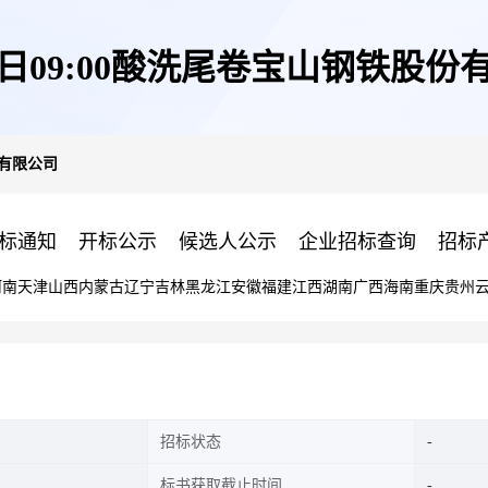
03日09:00酸洗尾卷宝山钢铁股份
份有限公司
标通知
开标公示
候选人公示
企业招标查询
招标
河南
天津
山西
内蒙古
辽宁
吉林
黑龙江
安徽
福建
江西
湖南
广西
海南
重庆
贵州
招标状态
标书获取截止时间