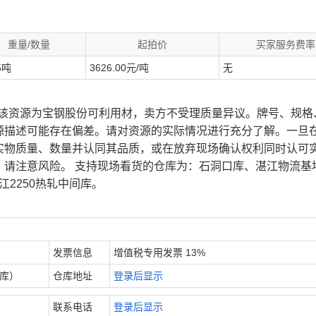
重量/数量
起拍价
买家服务费率
5吨
3626.00元/吨
无
、该资源为宝钢股份可利用材，卖方不受理质量异议。牌号、规格
源描述可能存在偏差。请对资源的实际情况进行充分了解。一旦
实物质量、数量并认同其品质，或在放弃现场确认权利同时认可
，请注意风险。 支持现场看货的仓库为：石洞口库、湛江物流基
江2250热轧中间库。
发票信息
增值税专用发票 13%
内库）
仓库地址
登录后显示
联系电话
登录后显示