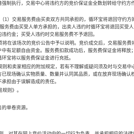
请强制执行，交易中心将违约方的竞价保证金全数划转给守约方
：（1）交易服务费由买卖双方共同承担的，循环宝将退回守约方
易服务费由买受人单方承担的，出卖人违约时循环宝将退回买受人
的违约金；买受人违约时交易服务费不予退回。
事项将在该场次的竞价公告中予以说明。竞价成交后，交易服务费
户中有足额自由资金。服务费扣款成功后，服务费保证金将释放
循环宝将以服务费保证金进行充抵。
规则和卖家相应的附加规定，若有不理解或疑问须及时与交易中
方已现场确认实物质量、数量并认同其品质，或在放弃现场确认
不承担由于误解造成的责任。
易规则》。
售的单卷资源。
规则，对其在网上竞价活动中的一切行为负责，并承担相应的法律