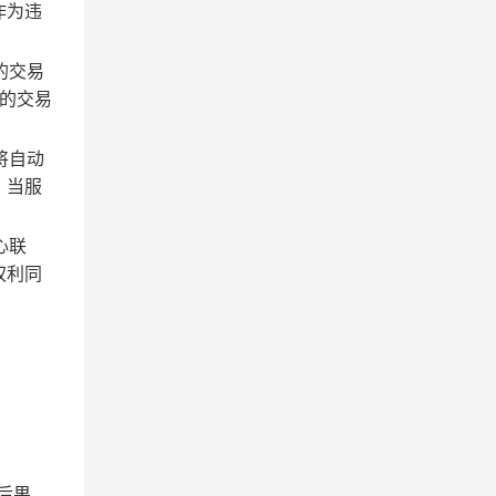
作为违
的交易
的交易
将自动
；当服
心联
权利同
后果。