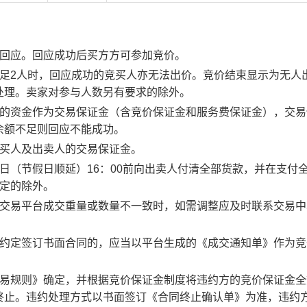
行回应。回应成功后买方方可参加竞价。
足2人时，回应成功的竞买人亦无法出价。竞价结束显示为无人
处理。卖家对参与人数另有要求的除外。
度的资金作为交易保证金（含竞价保证金和服务费保证金），交易
余额不足则回应不能成功。
竞买人及出卖人的交易保证金。
日（节假日顺延）16：00前向出卖人付清全部货款，并在支付
约定的除外。
子交易平台成交重量或数量不一致时，如需调整应及时联系交易中
。约定签订书面合同的，应当以平台生成的《成交通知单》作为竞
交易规则》确定，并根据竞价保证金制度将违约方的竞价保证金全
终止。违约处理方式以书面签订《合同终止确认单》为准，违约