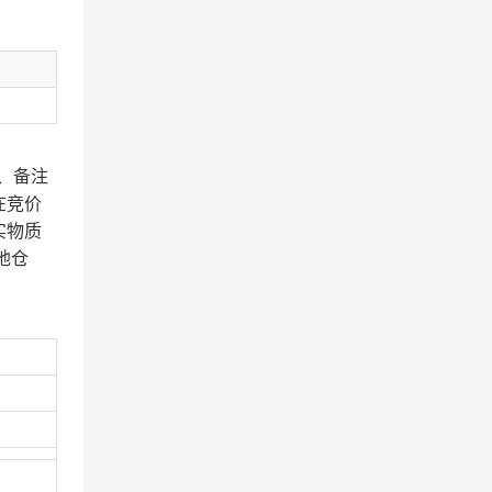
、备注
在竞价
实物质
地仓