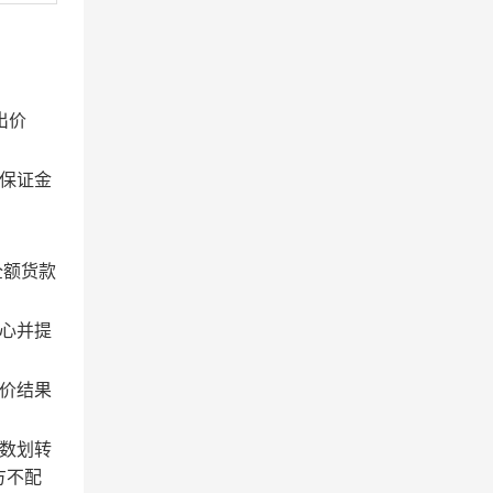
出价
保证金
全额货款
心并提
价结果
数划转
方不配