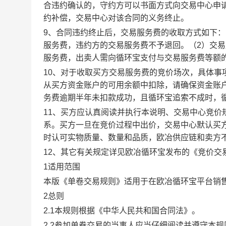
合违约确认的，守约方可以书面方式向交易中心申
约补偿，交易中心对该合同的义务终止。
9、合同违约终止后，交易服务费的收取方式如下
服务费，违约方的交易服务费不予退回。（2）交
服务费，出卖人需向循环宝支付与交易服务费等额
10、对于收取买方交易服务费的竞价场次，具体
从买方资金账户的可用余额中扣除，请确保资金账
务费逾期半年未扣款成功，且循环宝追索不成时，
11、买方应认真阅读并执行本说明、交易中心竞价
系。买方一旦在竞价过程中出价，交易中心默认买
时认可实物质量、数量和品质，欧冶供应链和卖方
12、其它有关规定详见欧冶循环宝发布的《竞价交
1适用范围
本版《单卷交易规则》适用于在欧冶循环宝平台销
2总则
2.1本规则根据《中华人民共和国合同法》。
2.2参加单卷交易的当事人应当仔细阅读并遵守本