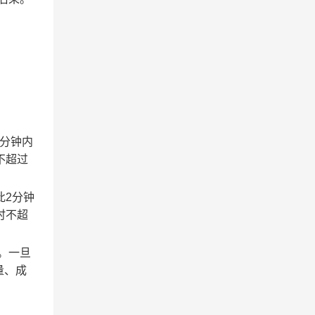
2分钟内
不超过
此2分钟
时不超
。一旦
量、成