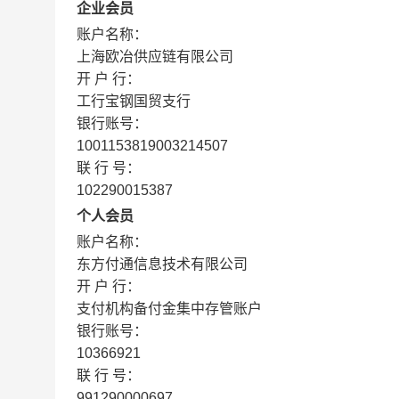
企业会员
账户名称：
上海欧冶供应链有限公司
开 户 行：
工行宝钢国贸支行
银行账号：
1001153819003214507
联 行 号：
102290015387
个人会员
账户名称：
东方付通信息技术有限公司
开 户 行：
支付机构备付金集中存管账户
银行账号：
10366921
联 行 号：
991290000697