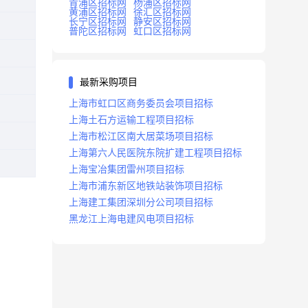
青浦区招标网
杨浦区招标网
黄浦区招标网
徐汇区招标网
长宁区招标网
静安区招标网
普陀区招标网
虹口区招标网
最新采购项目
上海市虹口区商务委员会项目招标
上海土石方运输工程项目招标
上海市松江区南大居菜场项目招标
上海第六人民医院东院扩建工程项目招标
上海宝冶集团雷州项目招标
上海市浦东新区地铁站装饰项目招标
上海建工集团深圳分公司项目招标
黑龙江上海电建风电项目招标