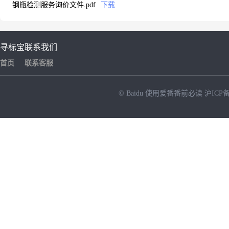
钢瓶检测服务询价文件.pdf
下载
寻标宝
联系我们
首页
联系客服
© Baidu
使用爱番番前必读
沪ICP备
NEW
HOT