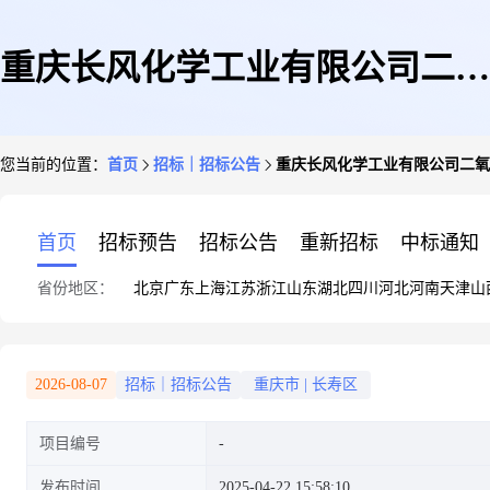
重庆长风化学工业有限公司二氧
您当前的位置：
首页
招标｜招标公告
重庆长风化学工业有限公司二氧
化碳探火管式灭火装置钢瓶检测
首页
招标预告
招标公告
重新招标
中标通知
省份地区：
北京
广东
上海
江苏
浙江
山东
湖北
四川
河北
河南
天津
山
服务询价文件公示
2026-08-07
招标｜招标公告
重庆市
|
长寿区
项目编号
发布时间
2025-04-22 15:58:10