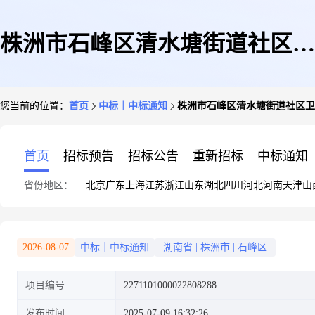
株洲市石峰区清水塘街道社区卫
您当前的位置：
首页
中标｜中标通知
株洲市石峰区清水塘街道社区卫
生服务中心关于增值电信服务的
首页
招标预告
招标公告
重新招标
中标通知
省份地区：
北京
广东
上海
江苏
浙江
山东
湖北
四川
河北
河南
天津
山
网上超市采购项目成交公告
2026-08-07
中标｜中标通知
湖南省
|
株洲市
|
石峰区
项目编号
2271101000022808288
发布时间
2025-07-09 16:32:26