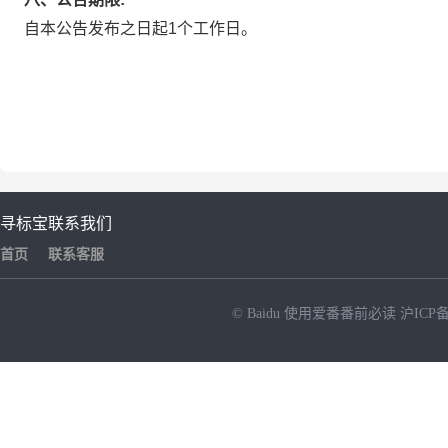
自本公告发布之日起1个工作日。
寻标宝
联系我们
首页
联系客服
© Baidu
使用爱番番前必读
沪ICP备
NEW
HOT