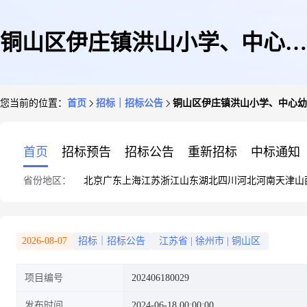
铜山区伊庄镇洪山小学、中心幼
您当前的位置：
首页
招标｜招标公告
铜山区伊庄镇洪山小学、中心幼
儿园消防改造工程(铜山区)
首页
招标预告
招标公告
重新招标
中标通知
省份地区：
北京
广东
上海
江苏
浙江
山东
湖北
四川
河北
河南
天津
山
2026-08-07
招标｜招标公告
江苏省
|
徐州市
|
铜山区
项目编号
202406180029
发布时间
2024-06-18 00:00:00