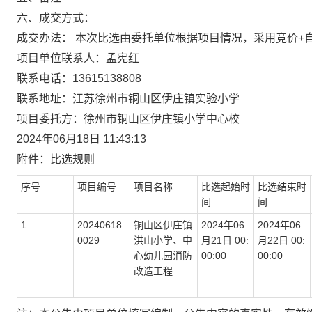
六、成交方式：
成交办法：
本次
比选
由
委托单位根据
项目情况，采用
竞价+
项目单位联系人：
孟宪红
联系电话：
13615138808
联系地址：
江苏徐州市铜山区伊庄镇实验小学
项目委托
方
：
徐州市铜山区伊庄镇小学中心校
2024年06月18日 11
:43:13
附件：
比选
规则
序号
项目编号
项目名称
比选
起始时
比选
结束时
间
间
1
20240618
铜山区伊庄镇
2024
年
06
2024
年
06
0029
洪山小学、中
月
21
日
00
:
月
22
日
00
:
心幼儿园消防
00:00
00:00
改造工程