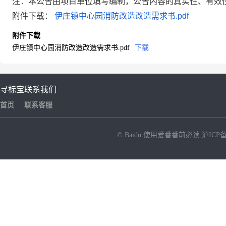
注：本公告由项目单位填写编制，公告内容的真实性、有效
附件下载：
伊庄镇中心园消防改造改造需求书.pdf
附件下载
伊庄镇中心园消防改造改造需求书.pdf
下载
寻标宝
联系我们
首页
联系客服
© Baidu
使用爱番番前必读
沪ICP备
NEW
HOT