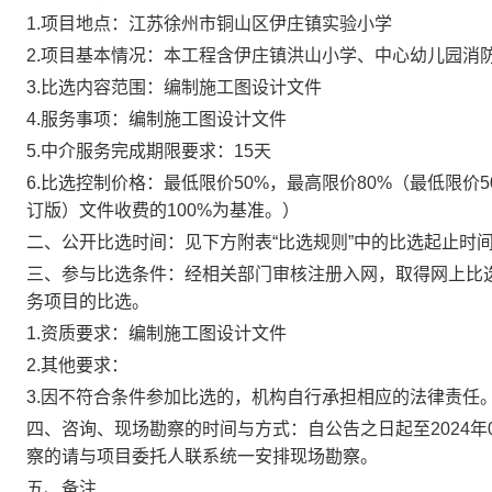
1.项目地点：
江苏徐州市铜山区伊庄镇实验小学
2.项目基本情况：
本工程含伊庄镇洪山小学、中心幼儿园消
3.
比选
内容范围：
编制施工图设计文件
4.服务事项：
编制施工图设计文件
5
.中介服务完成期限要求：
15
天
6
.
比选
控制价格：最低限价
50
%
，最高限价
80
%
（
最低限价5
订版）文件收费的100%为基准。
）
二、
公开
比选
时间：见下方附表“
比选
规则”中的
比选
起止时
三、
参与比选
条件：
经相关部门审核注册入网，取得网上
比
务项目的
比选
。
1.
资质要求：
编制施工图设计文件
2.其他要求：
3
.
因不符合条件参加
比选
的，
机构
自行承担相应的法律责任
四、咨询、现场勘察的时间与方式
：
自公告之日起至
2024
年
察的请与项目委托人联系统一安排现场勘察。
五、备注