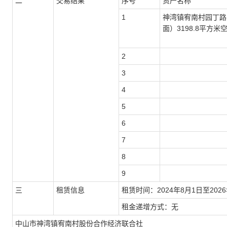
二
交易结果
序号
资产名称
1
神湾镇宥南村园丁路
面）3198.8平方米
2
3
4
5
6
7
8
9
三
租赁信息
租赁时间：2024年8月1日至202
租金递增方式：无
中山市神湾镇宥南村股份合作经济联合社