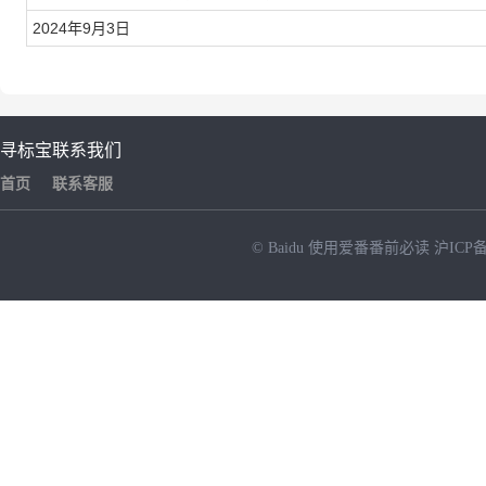
2024年9月3日
寻标宝
联系我们
首页
联系客服
© Baidu
使用爱番番前必读
沪ICP备
NEW
HOT