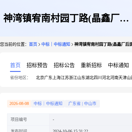
神湾镇宥南村园丁路(晶鑫厂后
您当前的位置：
首页
中标｜中标通知
神湾镇宥南村园丁路(晶鑫厂后面)
面)3198.8平方米空地成交公告
首页
招标预告
招标公告
重新招标
中标通知
省份地区：
北京
广东
上海
江苏
浙江
山东
湖北
四川
河北
河南
天津
山
2026-08-08
中标｜中标通知
广东省
|
中山市
项目编号
发布时间
2024-10-06 15:31:22