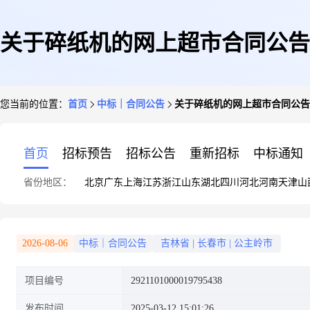
关于碎纸机的网上超市合同公告
您当前的位置：
首页
中标｜合同公告
关于碎纸机的网上超市合同公告
首页
招标预告
招标公告
重新招标
中标通知
省份地区：
北京
广东
上海
江苏
浙江
山东
湖北
四川
河北
河南
天津
山
2026-08-06
中标｜合同公告
吉林省
|
长春市
|
公主岭市
项目编号
2921101000019795438
发布时间
2025-03-12 15:01:26