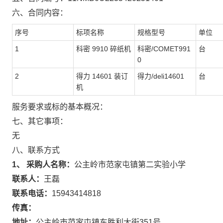
六、合同内容：
序号
标项名称
规格型号
单位
1
科密 9910 碎纸机
科密/COMET991
台
0
2
得力 14601 装订
得力/deli14601
台
机
服务要求或标的基本概况：
七、其它事项：
无
八、联系方式
1、 采购人名称：
公主岭市范家屯镇第二实验小学
联系人：
王磊
联系电话：
15943414818
传真：
地址：
公主岭市范家屯镇东胜利大街351号