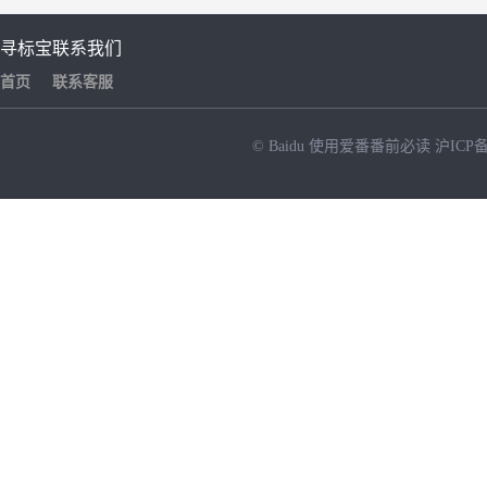
寻标宝
联系我们
首页
联系客服
© Baidu
使用爱番番前必读
沪ICP备
NEW
HOT
暂时没有搜索结果…