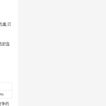
价方案
已
防护及
9%
竞争的