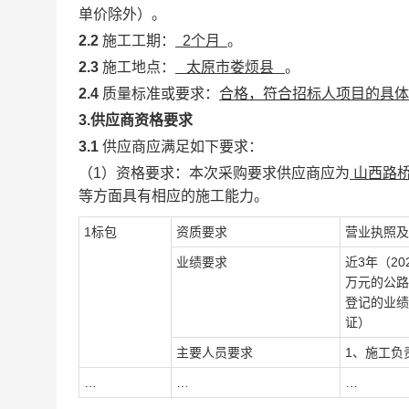
单价除外）。
2.2
施工工期
：
2个月
。
2.3
施工
地点：
太原市娄烦县
。
2.4
质量标准或要求
：
合格，符合招标人项目的具体
3.供应商资格要求
3.1
供应商应满足如下要求：
（1）资格要求：本次采购要求供应商应为
山西路
等方面具有相应的施工能力
。
1标包
资质要求
营业执照及
业绩要求
近3年（2
万元的公路
登记的业绩
证）
主要人员要求
1、施工负
…
…
…