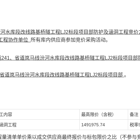
汾河水库段改线路基桥隧工程LJ2标段项目部防护及涵洞工程竞
工程协作单位
所有库内供应商参加竞价采购活动。
241、省道岚马线汾河水库段改线路基桥隧工程LJ2标段项目部
、省道岚马线汾河水库段改线路基桥隧工程LJ2标段项目部
。
工内容
最高限价（含税）
备注
涵洞工程
1491975.74
税率
程量清单单价乘以成交供应商最终报价与标包限价之比（不参与