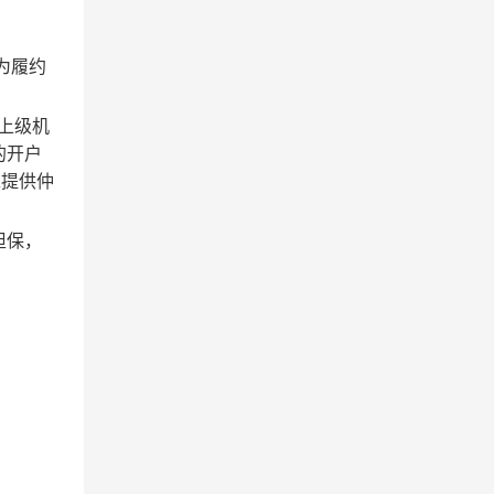
为履约
上级机
的开户
求提供仲
担保，