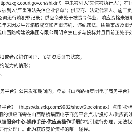
ttp://zxgk.court.gov.cn/shixin/
）中未被列入“失信被执行人”；在
未被列入“严重违法失信企业名单”；供应商、法定代表人、施工
文书网查询无行贿犯罪记录；供应商未处于被责令停业，响应资格未被
三年未因发生过骗取成交和严重违约、违纪违法、质量事故及重
或山西路桥建设集团有限公司明令禁止参与投标并且目前正处于
暂扣或者吊销许可证、吊销资质证书状态；
履约能力的情形；
。
子商务平台》公告发布期间内，登录《山西路桥集团电子商务平台
://ds.sxlq.com:9982/showStock/index）点击“投
册的供应商需在山西路桥集团电子商务平台点击“投标人/供应商注
根据
服务中心-操作手册-供应商操作手册
的指引进行办理，无法找
进行处理）。此为获取
竞价资格
的唯一途径。