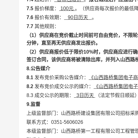
7.5
报价梯度：
100元
。
（供应商每次报价的最低
7.6
报价有效期：
90日历天
。
7.7
其他规则：
（1）供应商在竞价截止时间前可自由竞价，不限轮
分钟，直至再无供应商发出报价。
（2）供应商报价低于限价10%时，供应商应进行
签订合同，该供应商将被清除出库，并列入山西路桥
8.公告媒介
8.1
发布竞价采购公告媒介：
《山西路桥集团电子商
8.2
发布
竞价成交
公示
的媒介：
《山西路桥集团电子
8
.
3
成交公示的期限：
3日历天
（法定节假日顺延
9.监督
上级监督部门：山西路桥建设集团有限公司招标采
联系方式：0351-5606026
本级监督部门：
山西路桥第一工程有限公司工程管