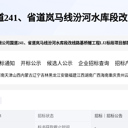
241、省道岚马线汾河水库段改
公司国道241、省道岚马线汾河水库段改线路基桥隧工程LJ2标段项目
涵洞工程采购项目竞价方案竞价
标通知
开标公示
候选人公示
企业招标查询
招标
河南
天津
山西
内蒙古
辽宁
吉林
黑龙江
安徽
福建
江西
湖南
广西
海南
重庆
贵州
3
招标状态
招标｜招标公告
标书获取截止时间