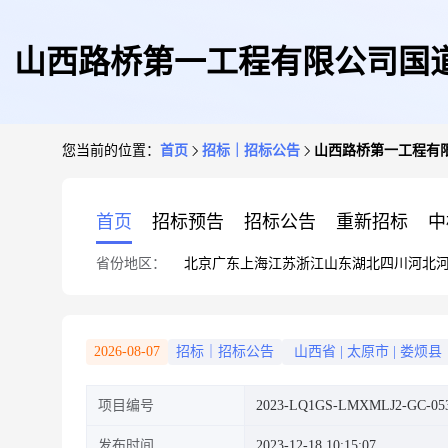
山西路桥第一工程有限公司国道
您当前的位置：
首页
招标｜招标公告
山西路桥第一工程有限
防护及
首页
招标预告
招标公告
重新招标
中
省份地区：
北京
广东
上海
江苏
浙江
山东
湖北
四川
河北
2026-08-07
招标｜招标公告
山西省
|
太原市
|
娄烦县
项目编号
2023-LQ1GS-LMXMLJ2-GC-05
发布时间
2023-12-18 10:15:07