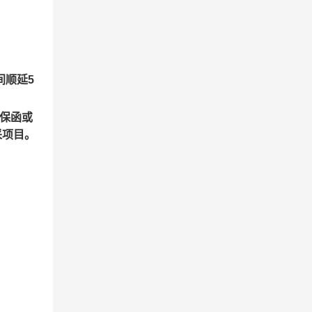
间顺延5
约保函或
采项目。