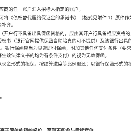
应商的任一账户汇入招标人指定的账户。
可将《债权替代履约保证金的承诺书》（格式见附件 1）原件作
金补齐。
（开户行不具备出具保函资格的，应由其开户行具备相应资格的
授权书（银行官网提供保函自助验真的可不提供）及该银行出具
询。银行保函应当为见索即付保函，附加其他任何支付条件（要
等生效法律文书的均为有条件支付）的视为无效保函。
以现金形式的担保，按结算进度等比例退还；以银行保函形式的
。
。
高于限价的初始报价，否则不能参与后续竞价。