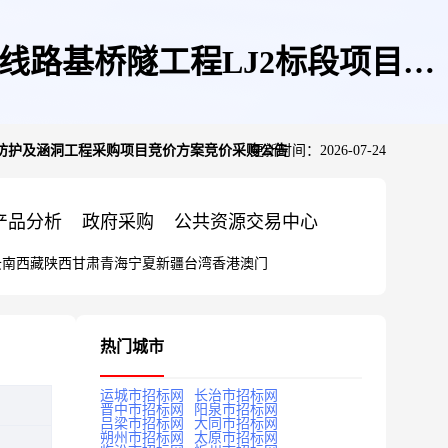
线路基桥隧工程LJ2标段项目部
部防护及涵洞工程采购项目竞价方案竞价采购公告
更新时间：2026-07-24
采购公告
产品分析
政府采购
公共资源交易中心
云南
西藏
陕西
甘肃
青海
宁夏
新疆
台湾
香港
澳门
热门城市
运城市招标网
长治市招标网
晋中市招标网
阳泉市招标网
吕梁市招标网
大同市招标网
朔州市招标网
太原市招标网