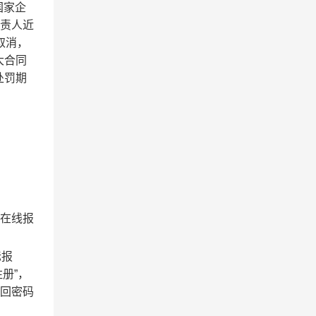
国家企
负责人近
取消，
大合同
处罚期
》在线报
标报
册”，
回密码