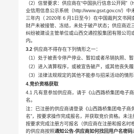
（2）
信誉要求：
供应商在“中国执行信息公开网”（
h
业信用信息公示系统（
http://www.gsxt.gov.cn/
）中
三年内（ 2020年 6 月1日至今）在中国裁判
财产未被接管、冻结，未处于破产状态；供应商近
纠纷被建设主管单位或山西交通控股集团有限公司
内。
3.2
供应商不得存在下列情形之一：
（1）处于被责令停产停业、暂扣或者吊销执照、
（2）进入清算程序，或被宣告破产，或其他丧失
（3）
法律法规规定的其他不能参与招采活动的情形
4.竞价资格获取
4.1 凡有意参加供应商，请于《山西路桥集团电
名。
注：已注册的供应商请登录《山西路桥集团电子商务平台》（https
名”，按要求操作完成报名，并获取
竞价资格
。未注
按要求完成注册方可报名（供应商在注册和报名时
的供应商按照
通知公告-供应商如何找回用户名密码