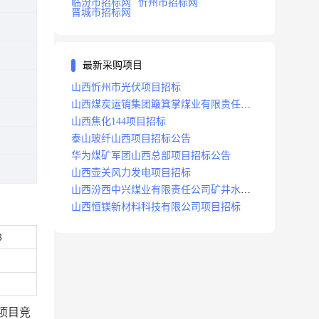
临汾市招标网
忻州市招标网
晋城市招标网
最新采购项目
山西忻州市光伏项目招标
山西煤炭运销集团簸箕掌煤业有限责任公
司井田地面三维地震勘探项目招标
山西焦化144项目招标
泰山玻纤山西项目招标公告
华为煤矿军团山西总部项目招标公告
山西壶关风力发电项目招标
山西汾西中兴煤业有限责任公司矿井水处
理站升级改造项目招标
山西恒镁新材料科技有限公司项目招标
3
项目竞