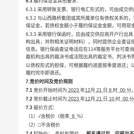
6.3
履约保证金
其他要求：
6.3.1
采用转账支票、银行电汇形式的，可由成交供
6.3.2
与山西路桥集团或其所属单位有债权关系的，
保证金，若债权金额小于履约保证金金额，可用现
6.3.3
采用银行保函时，应由成交供应商开户行出具
构出具，并附相关证明材料），同时提供企业查证
信息。银行保函查证电话应在114等服务平台可查
裁机构出具的裁决书或法院出具的裁定书、判决书
以债权形式的担保，可根据履约进度按季度退还；
履约完毕即退还。
7.竞价时间及竞价规则
7.1
竞价开始时间为
2023
年
12
月
21
日
8
时
00
分
7.2
竞价截止时间为
2023
年
12
月
21
日
10
时
00
分
7.3
报价方式：
（1）√含税价
（税率
9
%）
（2）
□
不含税价
7.4
起始价：
各标包限价
。
报名通过后，应报出不