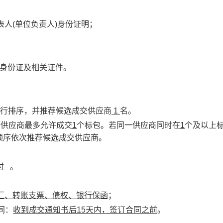
表人(单位负责人)身份证明；
的身份证及相关证件。
行排序，并推荐候选成交供应商
1
名。
个供应商最多允许成交
1
个标包。若同一供应商同时在
1
个及以上
顺序依次推荐
候选成交供应商
。
支付
。
汇、转账支票、债权、银行保函
；
间：
收到成交通知书后15天内，签订合同之前
。