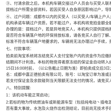
③、
付清余款之后，本机构车辆交接过户人员会与买受人联
提档过户所需全部资料，若因买受人自身原因影响过户，导
④、过户问题：成都市以内的买受人（以买受人/车辆上户
机构承诺车辆过户资质，若不能过户，本机构将竞拍金额全
办理的是：提档过户，若是异地竞买人，本机构只提供提档
是否符合车辆落户地的环保排放标准，
请各竞买人自行了解
标准不符合车辆落户地要求的，车辆将无法办理过户手续，
七、付款事项：
拍卖前淘宝系统将冻结竞买人支付宝账户内的资金作为应缴
结期间不计利息。本标的物竞得者原冻结的保证金自动转入
15日16:00时前，（以公告截止日期为准）即拍卖成交后3
名：成都中嘉正德拍卖有限公司，账号：以淘宝订单为准或
若支付保证金及余款碰到当天限额无法支付的情况，请竞买
八、特别提醒:
1
：该机动车能正常启动；
2:
若标的物为传统燃油车或新能源车型（包括纯电动丶插电
否有重大事故，水泡及火烧作出检测结论，目前尚无技术手