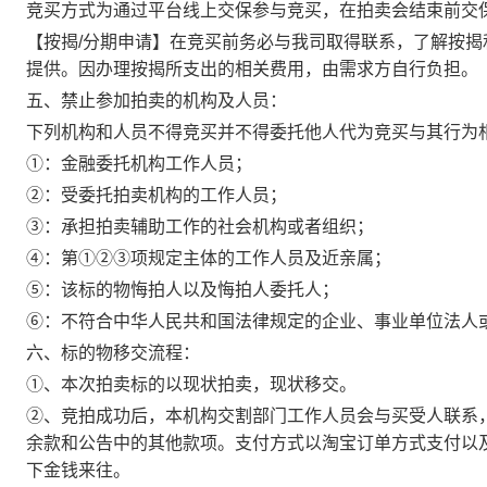
竞买方式为通过平台线上交保参与竞买，在拍卖会结束前交
【按揭/分期申请】在竞买前务必与我司取得联系，了解按
提供。因办理按揭所支出的相关费用，由需求方自行负担。
五、
禁止参加拍卖的机构及人员：
下列机构和人员不得竞买并不得委托他人代为竞买与其行为
①：金融委托机构工作人员；
②：受委托拍卖机构的工作人员；
③：承担拍卖辅助工作的社会机构或者组织；
④：第①②③项规定主体的工作人员及近亲属；
⑤：该标的物悔拍人以及悔拍人委托人；
⑥：不符合中华人民共和国法律规定的企业、事业单位法人
六、标的物移交流程：
①、本次拍卖标的以现状拍卖，现状移交。
②
、竞拍成功后，本机构交割部门工作人员会与买受人联系
余款和公告中的其他款项。支付方式以淘宝订单方式支付以
下金钱来往。