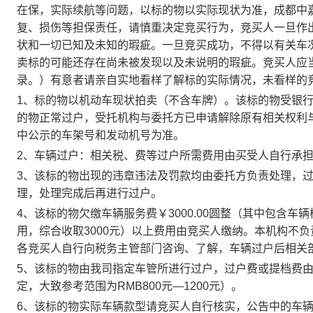
在保，实际续航等问题，以标的物以实际现状为准，成都中
复、损伤等担保责任，请慎重决定竞买行为，竞买人一旦作
状和一切已知及未知的瑕疵。一旦竞买成功，不得以有关车
卖标的可能还存在尚未被发现以及未说明的瑕疵。竞买人应
录。）有意者请亲自实地看样了解标的实际情况，未看样的
1
、标的物以机动车现状拍卖（不含车牌）。该标的物受银
的物正常过户，受托机构与委托方已申请解除原有相关权利
中公示的车架号和发动机号为准。
2
、车辆过户：相关税、费等过户所需费用由买受人自行承
3
、该标的物出现的违章违法及罚款均由委托方负责处理，
理，处理完成后再进行过户。
4
、该标的物欠缴
车辆服务费￥3000.00圆整（其中包含车
用，综合收取3000元）以上费用由竞买人缴纳。
本机构不负
各竞买人自行向税务主管部门咨询、了解，车辆过户后相关
5
、该标的物由我司指定车管所进行过户，
过户费或提档费
定，大致参考范围为RMB800元—1200元）。
6
、
该标的物实际车辆款型请竞买人自行核实，公告中的车