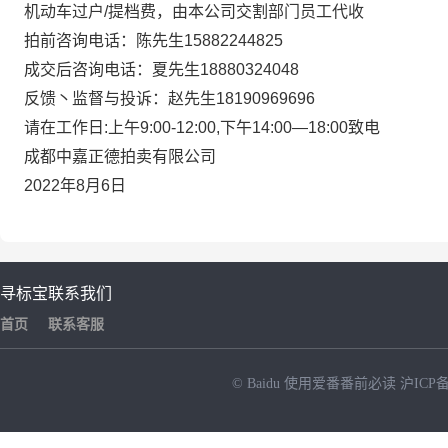
机动车过户/提档费，由本公司交割部门员工代收
拍前咨询电话：陈先生15882244825
成交后咨询电话：夏先生18880324048
反馈丶监督与投诉：赵先生18190969696
请在工作日:上午9:00-12:00,下午14:00—18:00致电
成都中嘉正德拍卖有限公司
2022
年8月6日
寻标宝
联系我们
首页
联系客服
© Baidu
使用爱番番前必读
沪ICP备
NEW
HOT