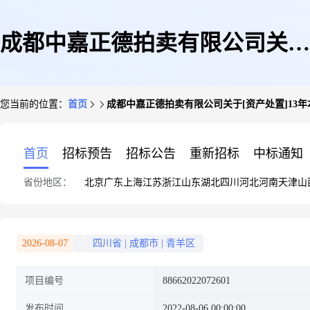
成都中嘉正德拍卖有限公司关于
您当前的位置：
首页
成都中嘉正德拍卖有限公司关于[资产处置]13年
[资产处置]13年本田歌诗图2.4L
首页
招标预告
招标公告
重新招标
中标通知
省份地区：
北京
广东
上海
江苏
浙江
山东
湖北
四川
河北
河南
天津
山
自动掀背车资料齐全可过户[梅
2026-08-07
四川省
|
成都市
|
青羊区
项目编号
88662022072601
州]的公告(第一次)
发布时间
2022-08-06 00:00:00