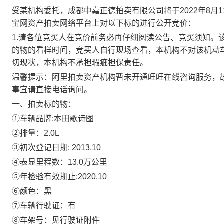
受某机构委托，成都中嘉正德拍卖有限公司将于
2022
年8月1
宝网资产拍卖网络平台上对以下标的进行公开竞价：
1.
请各位竞买人在竞价前务必再仔细阅读公告、竞买须知。
的物的看样时间，竞买人自行现场查看，本机构不对该机动
切现状，本机构不承担瑕疵担保责任。
温馨提示：
阿里拍卖资产机构暂未开通旺旺在线咨询服务，
事宜请直接电话询问。
一、拍卖标的物：
①
车辆品牌:
本田歌诗图
②
排量：2
.0L
③
初次登记日期:
2013.10
④
表显里程数：13.0
万公里
⑤
年检验有效期止:202
0.10
⑥
颜色：
黑
⑦
车辆行驶证：有
⑧
车架号：见行驶证附件