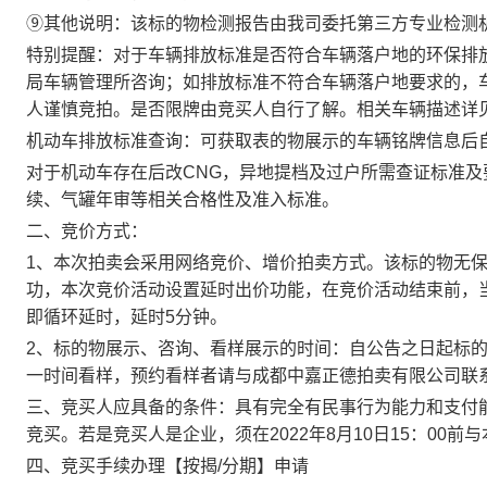
⑨
其他说明：
该标的物检测报告由我司委托第三方专业检测
特别提醒
：对于车辆排放标准是否符合车辆落户地的环保排
局车辆管理所咨询；如排放标准不符合车辆落户地要求的，
人谨慎竞拍。是否限牌由竞买人自行了解。相关车辆描述详
机动车排放标准查询：可获取表的物展示的车辆铭牌信息后
对于机动车存在后改CNG，异地提档及过户所需查证标准及
续、气罐年审等相关合格性及准入标准。
二、竞价方式：
1
、本次拍卖会采用网络竞价、增价拍卖方式。该标的物无
功，本次竞价活动设置延时出价功能，在竞价活动结束前，
即循环延时，延时5分钟。
2
、标的物展示、咨询、看样展示的时间：自公告之日起标
一时间看样，预约看样者请与成都中嘉正德拍卖有限公司联
三、竞买人应具备的条件：具有完全有民事行为能力和支付
竞买。
若是竞买人是企业，须在2022年8月10日15：00前
四、
竞买手续办理【按揭/分期】申请