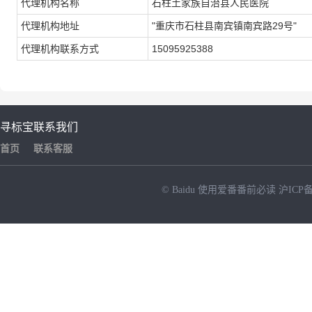
代理机构名称
石柱土家族自治县人民医院
代理机构地址
"重庆市石柱县南宾镇南宾路29号"
代理机构联系方式
15095925388
寻标宝
联系我们
首页
联系客服
© Baidu
使用爱番番前必读
沪ICP备
NEW
HOT