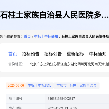
石柱土家族自治县人民医院多功
您当前的位置：
首页
中标｜中标通知
石柱土家族自治县人民医院多功
能一体机采购项目二次竞价成交
首页
招标预告
招标公告
重新招标
中标通知
省份地区：
北京
广东
上海
江苏
浙江
山东
湖北
四川
河北
河南
天津
山
公告
2026-08-06
中标｜中标通知
重庆市
|
石柱土家族自治县
项目编号
3463813684002817
发布时间
2024-11-21 13:32:16