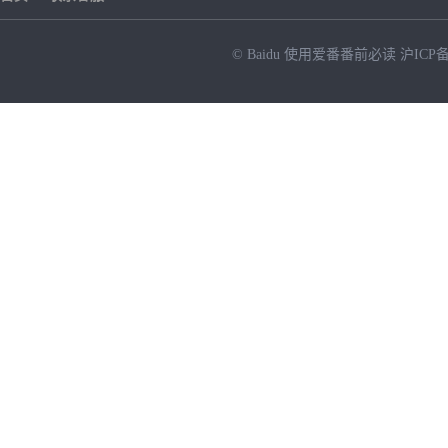
© Baidu
使用爱番番前必读
沪ICP备
NEW
HOT
暂时没有搜索结果…