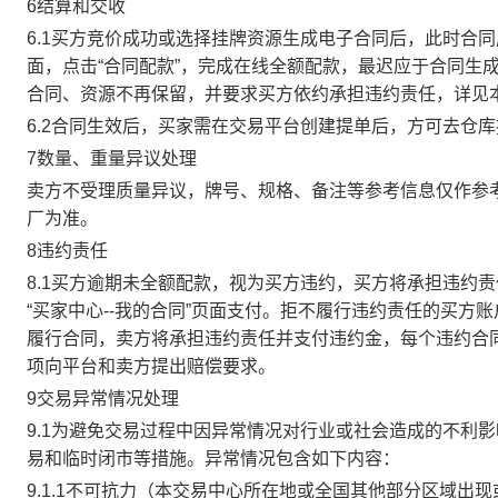
6结算和交收
6.1买方竞价成功或选择挂牌资源生成电子合同后，此时合同
面，点击“合同配款”，完成在线全额配款，最迟应于合同生成当
合同、资源不再保留，并要求买方依约承担违约责任，详见
6.2合同生效后，买家需在交易平台创建提单后，方可去仓
7数量、重量异议处理
卖方不受理质量异议，牌号、规格、备注等参考信息仅作参
厂为准。
8违约责任
8.1买方逾期未全额配款，视为买方违约，买方将承担违约
“买家中心--我的合同”页面支付。拒不履行违约责任的买
履行合同，卖方将承担违约责任并支付违约金，每个违约合同
项向平台和卖方提出赔偿要求。
9交易异常情况处理
9.1为避免交易过程中因异常情况对行业或社会造成的不利
易和临时闭市等措施。异常情况包含如下内容：
9.1.1不可抗力（本交易中心所在地或全国其他部分区域