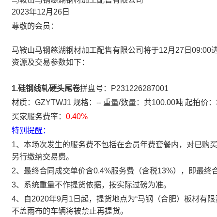
2023年12月26日
尊敬的会员：
马鞍山马钢慈湖钢材加工配售有限公司将于12月27日09:0
资源及交易参数如下：
1.硅钢线轧硬头尾卷
拼盘号：P231226287001
材质：GZYTWJ1 规格：-- 重量/数量：共100.00吨 起拍价：
买家服务费率：
0.40%
特别提醒：
1、本场次发生的服务费不包括在会员年费套餐内，对已购
另行缴纳交易费。
2、最终合同成交单价含0.4%服务费（含税13%），即最终合
3、系统重量不作提货依据，按实际过磅为准。
4、自2020年9月1日起，提货地点为“马钢（合肥）板材
不盖雨布的车辆将被禁止再提货。