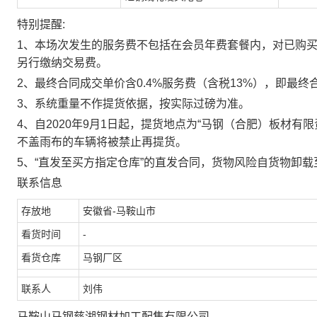
特别提醒:
1、本场次发生的服务费不包括在会员年费套餐内，对已购
另行缴纳交易费。
2、最终合同成交单价含0.4%服务费（含税13%），即最终合
3、系统重量不作提货依据，按实际过磅为准。
4、自2020年9月1日起，提货地点为“马钢（合肥）板材
不盖雨布的车辆将被禁止再提货。
5、“直发至买方指定仓库”的直发合同，货物风险自货物卸
联系信息
存放地
安徽省-马鞍山市
看货时间
-
看货仓库
马钢厂区
联系人
刘伟
马鞍山马钢慈湖钢材加工配售有限公司