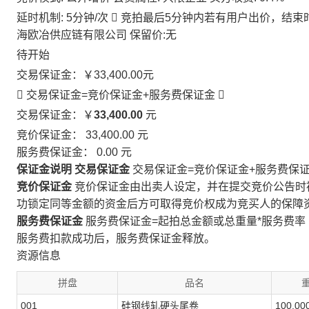
延时机制: 5分钟/次

竞拍最后5分钟内若有用户出价，结束
海欧冶供应链有限公司
保留价:无
待开始
交易保证金：
￥33,400.00
元
 交易保证金=竞价保证金+服务费保证金

交易保证金：￥
33,400.00
元
竞价保证金：
33,400.00
元
服务费保证金：
0.00
元
保证金说明
交易保证金
交易保证金=竞价保证金+服务费保
竞价保证金
竞价保证金由出卖人设定，并在提交竞价公告时
功锁定同等金额的资金后方可取得竞价权成为竞买人的保障
服务费保证金
服务费保证金=起拍总金额或总重量*服务费率
服务费扣款成功后，服务费保证金释放。
资源信息
拼盘
品名
001
硅钢线轧硬头尾卷
100.0