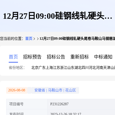
12月27日09:00硅钢线轧硬头尾
您当前的位置：
首页
12月27日09:00硅钢线轧硬头尾卷马鞍山马钢
卷马鞍山马钢慈湖钢材加工配售
首页
招标预告
招标公告
重新招标
中标通知
省份地区：
北京
广东
上海
江苏
浙江
山东
湖北
四川
河北
河南
天津
山
有限公司
2026-08-08
安徽省
|
马鞍山市
|
花山区
项目编号
P231226287
发布时间
2023-12-26 18:32:17