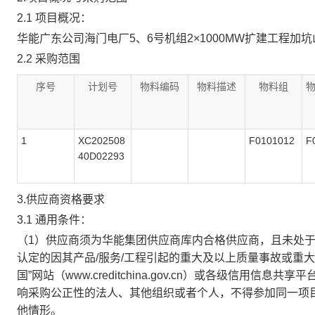
2.1 项目概况：
华能广东公司海门电厂5、6号机组2×1000MW扩建工程加坑
2.2 采购范围
序号
计划号
物料编码
物料描述
物料组
1
XC202508
F0101012
F
40D02293
3.供应商资格要求
3.1 通用条件：
（1）供应商须为华能集团供应商库内合格供应商，且未处
认定的因其产品/服务/工程引起的重大及以上质量事故或重
国”网站（www.creditchina.gov.cn）或各级
响采购公正性的法人、其他组织或者个人，不得参加同一项
他情形。