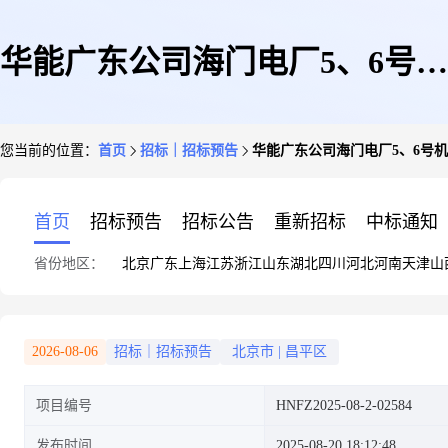
华能广东公司海门电厂5、6号机
您当前的位置：
首页
招标｜招标预告
华能广东公司海门电厂5、6号机
组2×1000MW扩建工程加坑山区
首页
招标预告
招标公告
重新招标
中标通知
省份地区：
北京
广东
上海
江苏
浙江
山东
湖北
四川
河北
河南
天津
山
域排洪管道施工(FY)询比采购
2026-08-06
招标｜招标预告
北京市
|
昌平区
项目编号
HNFZ2025-08-2-02584
公告
发布时间
2025-08-20 18:12:48