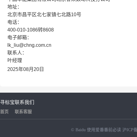
地址：
北京市昌平区北七家镇七北路10号
电话：
400-010-1086转8608
电子邮箱：
lk_liu@chng.com.cn
联系人：
叶经理
2025年08月20日
寻标宝
联系我们
首页
联系客服
© Baidu
使用爱番番前必读
沪ICP备