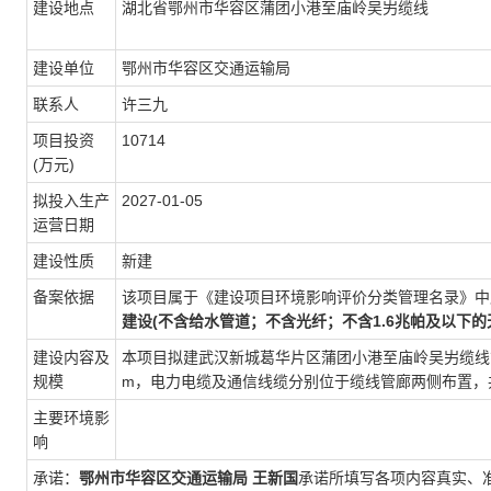
建设地点
湖北省鄂州市华容区蒲团小港至庙岭吴屴缆线
建设单位
鄂州市华容区交通运输局
联系人
许三九
项目投资
10714
(万元)
拟投入生产
2027-01-05
运营日期
建设性质
新建
备案依据
该项目属于《建设项目环境影响评价分类管理名录》中
建设(不含给水管道；不含光纤；不含1.6兆帕及以下的
建设内容及
本项目拟建武汉新城葛华片区蒲团小港至庙岭吴屴缆线管廊工
规模
m，电力电缆及通信线缆分别位于缆线管廊两侧布置，共
主要环境影
响
承诺：
鄂州市华容区交通运输局
王新国
承诺所填写各项内容真实、