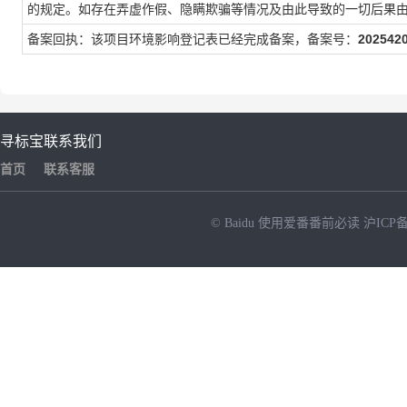
的规定。如存在弄虚作假、隐瞒欺骗等情况及由此导致的一切后果
备案回执：该项目环境影响登记表已经完成备案，备案号：
202542
寻标宝
联系我们
首页
联系客服
© Baidu
使用爱番番前必读
沪ICP备
NEW
HOT