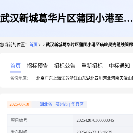
武汉新城葛华片区蒲团小港至庙
您当前的位置：
首页
武汉新城葛华片区蒲团小港至庙岭吴屴缆线管廊
岭吴屴缆线管廊工程
首页
招标预告
招标公告
重新招标
中标通知
省份地区：
北京
广东
上海
江苏
浙江
山东
湖北
四川
河北
河南
天津
山
2026-08-10
湖北省
|
鄂州市
|
华容区
项目编号
202542070300000045
发布时间
2025-07-22 13:46:29