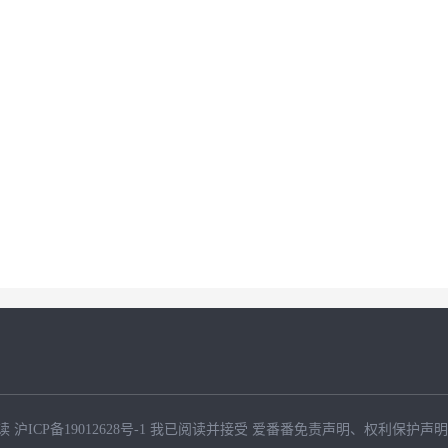
读
沪ICP备19012628号-1
我已阅读并接受
爱番番免责声明
、
权利保护声明