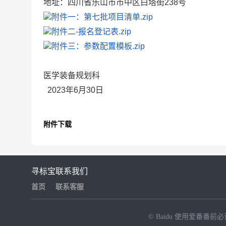
地址：四川省乐山市市中区白塔街238号
附件一：第七批项目清单.zip
附件二-报名登记表.zip
附件三：参数配置模板.zip
医学装备规划科
2023年6月30日
附件下载
寻标宝
联系我们
首页
联系客服
© Baidu
使用爱番番前必