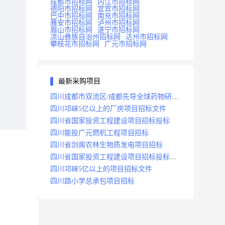
成都市招标网
内江市招标网
德阳市招标网
宜宾市招标网
巴中市招标网
南充市招标网
雅安市招标网
泸州市招标网
眉山市招标网
遂宁市招标网
凉山彝族自治州招标网
达州市招标网
攀枝花市招标网
广元市招标网
最新采购项目
四川成都市双流区/成都先导全球药物研发
生产基地(一期)(dj)项目招标标段
四川邛崃5亿以上的厂房项目招标文件
四川省国家投资工程建设项目招标投标
四川能投广元燃机工程项目招标
四川省剑阁农林生物质发电项目招标
四川省国家投资工程建设项目招标投标
2008年版
四川邛崃5亿以上的项目招标文件
四川路小学总承包项目招标