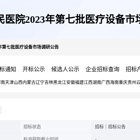
民医院2023年第七批医疗设备市
3年第七批医疗设备市场调研公告
标通知
开标公示
候选人公示
企业招标查询
招标
河南
天津
山西
内蒙古
辽宁
吉林
黑龙江
安徽
福建
江西
湖南
广西
海南
重庆
贵州
招标状态
招标｜招标公告
标书获取截止时间