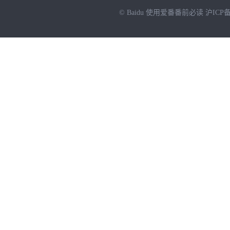
© Baidu
使用爱番番前必读
沪ICP备
NEW
HOT
暂时没有搜索结果…