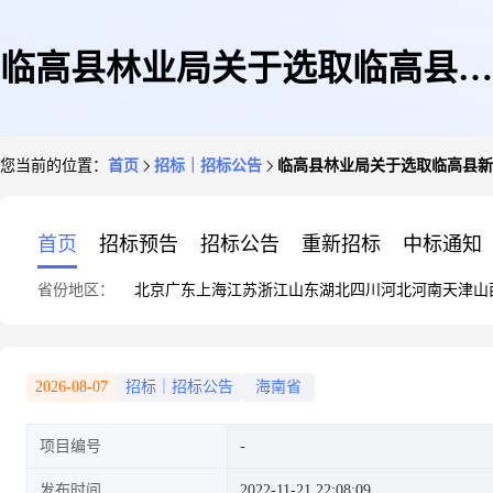
临高县林业局关于选取临高县新
您当前的位置：
首页
招标｜招标公告
临高县林业局关于选取临高县新
一轮林地保护利用规划编制工作
首页
招标预告
招标公告
重新招标
中标通知
省份地区：
北京
广东
上海
江苏
浙江
山东
湖北
四川
河北
河南
天津
山
招标代理机构结果的公示
2026-08-07
招标｜招标公告
海南省
项目编号
发布时间
2022-11-21 22:08:09