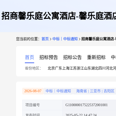
招商馨乐庭公寓酒店-馨乐庭酒
您当前的位置：
首页
中标｜中标通知
招商馨乐庭公寓酒店-
首页
招标预告
招标公告
重新招标
中
省份地区：
北京
广东
上海
江苏
浙江
山东
湖北
四川
河北
2026-08-07
中标｜中标通知
海南省
|
三亚市
|
吉阳区
项目编号
G1100000175225372001001
发布时间
2025-05-22 14:47:24