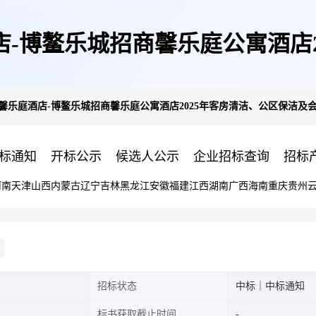
店-博鳌乐城招商馨乐庭公寓酒店2
馨乐庭酒店-博鳌乐城招商馨乐庭公寓酒店2025年客房清洁、公区保洁及
所服务外包服务
标通知
开标公示
候选人公示
企业招标查询
招标
河南
天津
山西
内蒙古
辽宁
吉林
黑龙江
安徽
福建
江西
湖南
广西
海南
重庆
贵州
招标状态
中标｜中标通知
标书获取截止时间