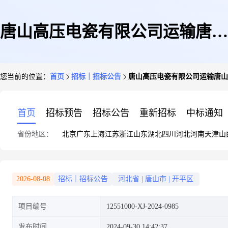
唐山高压电瓷有限公司运输唐山
您当前的位置：
首页
招标｜招标公告
唐山高压电瓷有限公司运输唐山
开平至江苏无锡市胡埭工业园陆
首页
招标预告
招标公告
重新招标
中标通知
省份地区：
北京
广东
上海
江苏
浙江
山东
湖北
四川
河北
河南
天津
山
藕路1号询比价
2026-08-08
招标｜招标公告
河北省
|
唐山市
|
开平区
项目编号
12551000-XJ-2024-0985
发布时间
2024-09-30 14:42:37