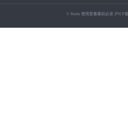
© Baidu
使用爱番番前必读
沪ICP备
NEW
HOT
暂时没有搜索结果…