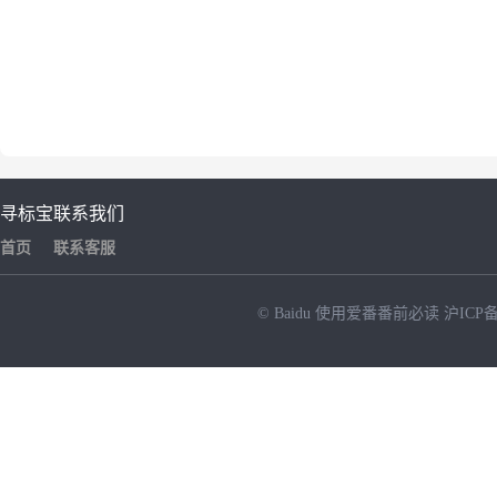
寻标宝
联系我们
首页
联系客服
© Baidu
使用爱番番前必读
沪ICP备
NEW
HOT