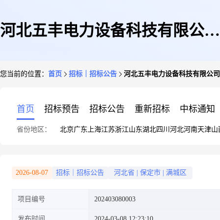
河北五丰电力设备科技有限公司
您当前的位置：
首页
招标｜招标公告
河北五丰电力设备科技有限公司
电力器材生产项目(编制建设工
首页
招标预告
招标公告
重新招标
中标通知
省份地区：
北京
广东
上海
江苏
浙江
山东
湖北
四川
河北
河南
天津
山
程方案设计及方案技术支持性文
2026-08-07
招标｜招标公告
河北省
|
保定市
|
满城区
项目编号
202403080003
件(建设工程(含临时建设)规划
发布时间
2024-03-08 12:23:10