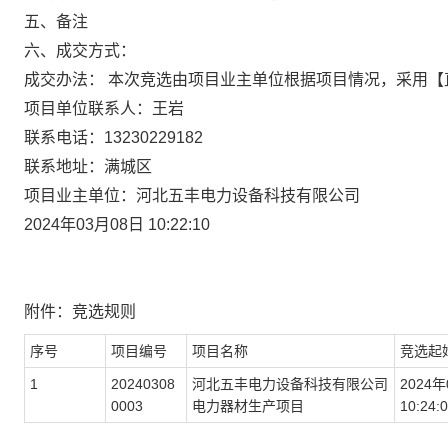
五、备注
六、成交方式：
成交办法：
本次
竞选
由
项目业主
单位根据
项目情况，采用
【
项目单位联系人：
王岩
联系电话：
13230229182
联系地址：
满城区
项目
业主
单位：
河北五丰电力设备科技有限公司
2024年03月08日 10
:22:10
附件：
竞选
规则
序号
项目编号
项目名称
竞选
起
1
20240308
河北五丰电力设备科技有限公司
2024
年
0003
电力器材生产项目
10
:24: