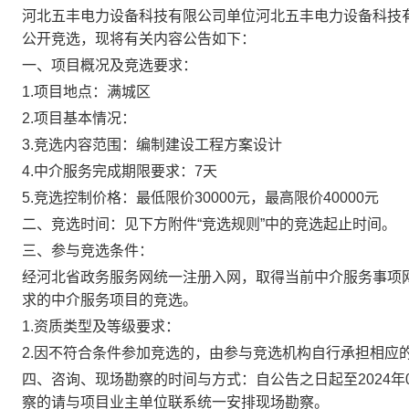
河北五丰电力设备科技有限公司
单位
河北五丰电力设备科技
公开
竞选
，现将有关内容公告如下：
一、项目概况及
竞选
要求：
1.项目地点：
满城区
2.项目基本情况：
3.
竞选
内容范围：
编制建设工程方案设计
4.中介服务完成期限要求：
7
天
5.
竞选
控制价格：最低限价
30000
元，最高限价
40000
元
二、
竞选
时间：见下方附
件
“
竞选
规则”中的
竞选
起止时间。
三、
参与竞选
条件：
经
河北省政务服务网统一
注册入网，取得
当前中介服务事项
求的中介服务项目的
竞选
。
1.资质类型及等级要求：
2.
因不符合条件参加
竞选
的，由
参与竞选机构
自行承担相应
四、咨询、现场勘察的时间与方式
：
自公告之日起至
2024年
察的请与项目
业主单位
联系统一安排现场勘察。