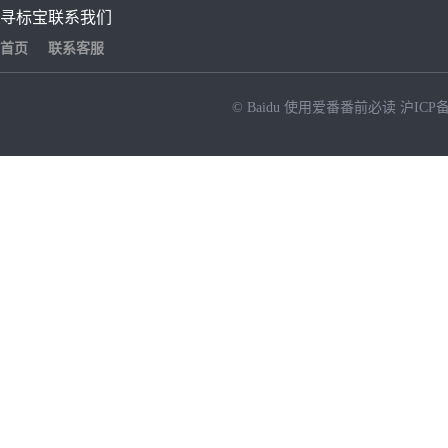
寻标宝
联系我们
首页
联系客服
© Baidu
使用爱番番前必读
沪ICP备
NEW
HOT
暂时没有搜索结果…