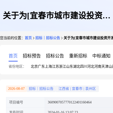
关于为[宜春市城市建设投资开
您当前的位置：
首页
招标｜招标公告
关于为[宜春市城市建设投资开发
发有限公司]公开选取[房地产评
首页
招标预告
招标公告
重新招标
中标通知
省份地区：
北京
广东
上海
江苏
浙江
山东
湖北
四川
河北
河南
天津
山
估]机构的公告
2026-08-07
招标｜招标公告
江西省
|
宜春市
|
袁州区
项目编号
3609007057770122401160464
发布时间
2024-01-16 13:07:23