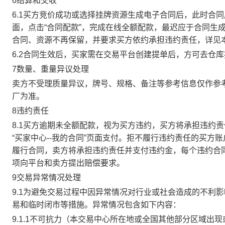
6结算和交收
6.1买方竞价成功或选择挂牌资源生成电子合同后，此时合同
面，点击“合同配款”，完成在线全额配款，最迟应于合同生成当
合同、资源不再保留，并要求买方依约承担违约责任，详见
6.2合同生效后，买家需在交易平台创建提单后，方可去仓
7数量、重量异议处理
卖方不受理质量异议，牌号、规格、备注等参考信息仅作参
厂为准。
8违约责任
8.1买方逾期未全额配款，视为买方违约，买方将承担违约
“买家中心--我的合同”页面支付。拒不履行违约责任的买
履行合同，卖方将承担违约责任并支付违约金，每个违约合同
项向平台和卖方提出赔偿要求。
9交易异常情况处理
9.1为避免交易过程中因异常情况对行业或社会造成的不利
易和临时闭市等措施。异常情况包含如下内容：
9.1.1不可抗力（本交易中心所在地或全国其他部分区域