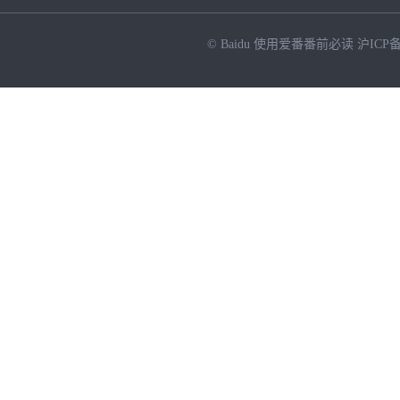
© Baidu
使用爱番番前必读
沪ICP备
NEW
HOT
暂时没有搜索结果…