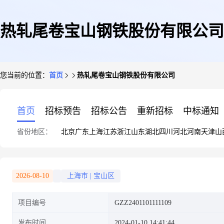
热轧尾卷宝山钢铁股份有限公司
您当前的位置：
首页
热轧尾卷宝山钢铁股份有限公司
首页
招标预告
招标公告
重新招标
中标通知
省份地区：
北京
广东
上海
江苏
浙江
山东
湖北
四川
河北
河南
天津
山
2026-08-10
上海市
|
宝山区
项目编号
GZZ2401101111109
发布时间
2024-01-10 14:41:44