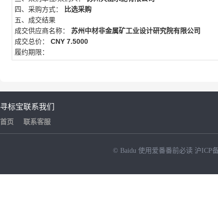
四、采购方式：
比选采购
五、成交结果
成交供应商名称：
苏州中材非金属矿工业设计研究院有限公司
成交总价：
CNY 7.5000
履约期限：
寻标宝
联系我们
首页
联系客服
© Baidu
使用爱番番前必读
沪ICP备
NEW
HOT