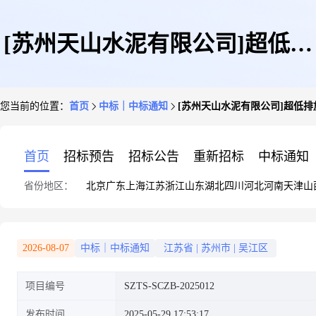
[苏州天山水泥有限公司]超低排
您当前的位置：
首页
中标｜中标通知
[苏州天山水泥有限公司]超低排
放改造项目-封闭设计
首页
招标预告
招标公告
重新招标
中标通知
省份地区：
北京
广东
上海
江苏
浙江
山东
湖北
四川
河北
河南
天津
山
2026-08-07
中标｜中标通知
江苏省
|
苏州市
|
吴江区
项目编号
SZTS-SCZB-2025012
发布时间
2025-05-29 17:53:17