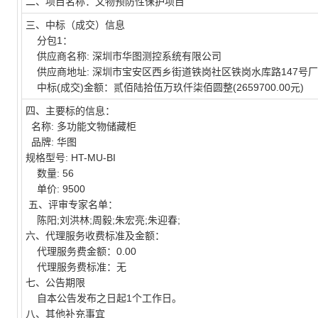
二、项目名称：文物预防性保护项目
三、中标（成交）信息
分包
1
：
供应商名称
:
深圳市华图测控系统有限公司
供应商地址
:
深圳市宝安区西乡街道铁岗社区铁岗水库路
147
号厂
中标
(
成交
)
金额：贰佰陆拾伍万玖仟柒佰圆整
(2659700.00
元
)
四、主要标的信息：
名称
:
多功能文物储藏柜
品牌
:
华图
规格型号
: HT-MU-BI
数量
: 56
单价
: 9500
五、评审专家名单：
陈阳
;
刘洪林
;
周毅
;
朱宏亮
;
朱迎春
;
六、代理服务收费标准及金额：
代理服务费金额：
0.00
代理服务费标准：无
七、公告期限
自本公告发布之日起
1
个工作日。
八、其他补充事宜