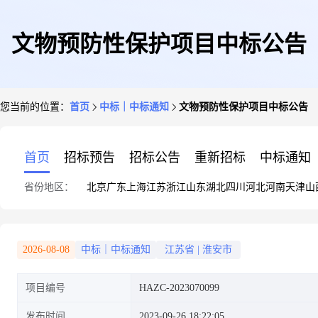
文物预防性保护项目中标公告
您当前的位置：
首页
中标｜中标通知
文物预防性保护项目中标公告
首页
招标预告
招标公告
重新招标
中标通知
省份地区：
北京
广东
上海
江苏
浙江
山东
湖北
四川
河北
河南
天津
山
2026-08-08
中标｜中标通知
江苏省
|
淮安市
项目编号
HAZC-2023070099
发布时间
2023-09-26 18:22:05