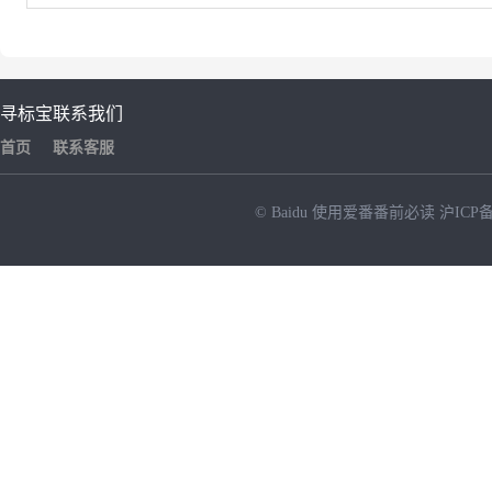
寻标宝
联系我们
首页
联系客服
© Baidu
使用爱番番前必读
沪ICP备
NEW
HOT