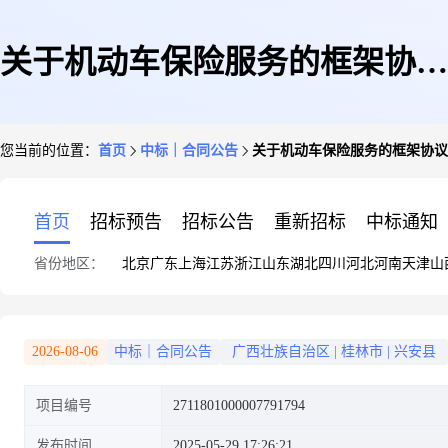
关于机动车保险服务的框架协议
您当前的位置：
首页
中标｜合同公告
关于机动车保险服务的框架协议
合同公告
首页
招标预告
招标公告
重新招标
中标通知
省份地区：
北京
广东
上海
江苏
浙江
山东
湖北
四川
河北
河南
天津
山
2026-08-06
中标｜合同公告
广西壮族自治区
|
桂林市
|
兴安县
项目编号
2711801000007791794
发布时间
2025-05-29 17:26:21