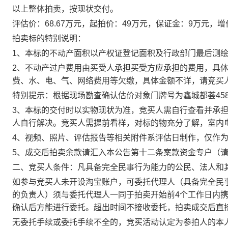
以上整体拍卖，按现状交付。
评估价：
68.67万元，起拍价：49万元，保证金：9万元，增
拍卖标的特别说明：
1、本标的不动产面积以产权证登记面积及行政部门最后测
2、不动产过户费用由买受人承担买受方应承担的费用，具
费、水、电、气、网络费用等欠缴，具体金额不详，请竞买
特别提示：根据现场勘查确认估价对象门牌号为鑫城都荟
45
3、本标的交付时以实物现状为准，竞买人需自行查看并承
人自行解决。竞买人需提前看样，对标的物充分了解，室内
4、视频、照片、评估报告等相关附件系评估日制作，仅作
5、成交后拍卖余款请汇入本公告第十二条案款资金专户（
二、竞买人条件：凡具备完全民事行为能力的公民、法人和
如参与竞买人未开设淘宝账户，可委托代理人（具备完全民
的负责人）须与委托代理人一同于拍卖开始前
4个工作日内
确认后方能进行委托。超出时间不接收委托，
拍卖成交后直
无委托手续或委托手续不全的，竞买活动认定为参拍人的本