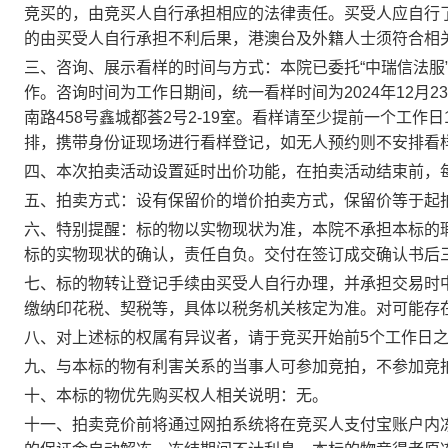
竞买的，由竞买人自行承担相应的法律责任。买受人应自行
的由买受人自行承担不利后果，港澳台及外籍人士须符合相
三、咨询、展示看样的时间与方式：本院已委托
“中瑞信法
作。咨询时间为工作日期间，统一看样时间为2024年12月23
南路458号鑫城都荟2号2-19室。看样请至少提前一个工作日
排，携带身份证现场进行看样登记，如无人预约则不安排看
四、本次拍卖活动设置延时出价功能，在拍卖活动结束前，
五、拍卖方式：设有保留价的增价拍卖方式，保留价等于起
六、特别提醒：标的物以实物现状为准，本院不承担本标的
标的实物现状的确认，责任自负。交付在签订成交确认书后
七、标的物转让登记手续由买受人自行办理，并承担交易时
缴纳印花税、契税等，具体以税务机关核定为准。对可能存
八、对上述标的权属有异议者，请于竞买开始前
5个工作日之
九、与本标的物有利害关系的当事人可参加竞拍，不参加竞
十、本标的物优先购买权人相关说明：无
。
十一、拍卖竞价前将通过网拍系统将在竞买人支付宝账户内