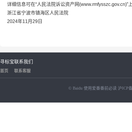
详细信息可在
“人民法院诉讼资产网(www.rmfysszc.gov.cn)
浙江省宁波市镇海区人民法院
2024年11月29
日
寻标宝
联系我们
首页
联系客服
© Baidu
使用爱番番前必读
沪ICP备
NEW
HOT