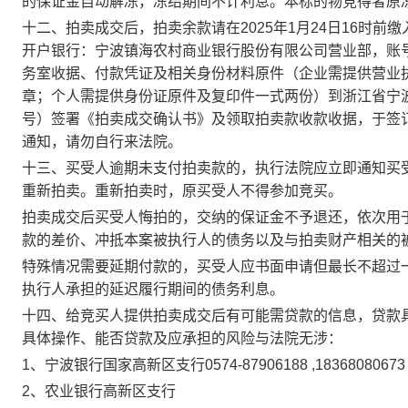
的保证金自动解冻，冻结期间不计利息。本标的物竞得者原
十二、拍卖成交后，拍卖余款请在
2025年1月24日16
开户银行：宁波镇海农村商业银行股份有限公司营业部，账号：622
务室收据、付款凭证及相关身份材料原件（企业需提供营业
章；个人需提供身份证原件及复印件一式两份）到浙江省宁
号）签署《拍卖成交确认书》及领取拍卖款收款收据，于签
通知，请勿自行来法院。
十三、买受人逾期未支付拍卖款的，执行法院应立即通知买
重新拍卖。重新拍卖时，原买受人不得参加竞买。
拍卖成交后买受人悔拍的，交纳的保证金不予退还，依次用
款的差价、冲抵本案被执行人的债务以及与拍卖财产相关的
特殊情况需要延期付款的，买受人应书面申请但最长不超过
执行人承担的延迟履行期间的债务利息。
十四、给竞买人提供拍卖成交后有可能需贷款的信息，贷款
具体操作、能否贷款及应承担的风险与法院无涉：
1、宁波银行国家高新区支行0574-87906188 ,18368080
2、农业银行高新区支行