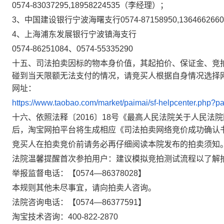
0574-83037295,18958224535（李经理）；
3、中国建设银行宁波海曙支行0574-87158950,13646626
4、上海浦东发展银行宁波镇海支行
0574-86251084、0574-55335290
十五、司法拍卖因标的物本身价值，其起拍价、保证金、竞
碰到当天限额无法支付的情况，请竞买人根据自身情况选择
网址：
https://www.taobao.com/market/paimai/sf-helpcenter.php?pa
十六、依照法释〔
2016〕18号《最高人民法院关于人民
后，淘宝网拍平台将生成相应《司法拍卖网络竞价成功确认
竞买人在拍卖竞价前请务必再仔细阅读本院发布的拍卖须知
法院温馨提醒首次参拍用户：建议模拟竞拍测试流程以了解
举报监督电话：【
0574—86378028】
本规则其他未尽事宜，请向拍卖人咨询。
法院咨询电话：【
0574—86377591】
淘宝技术咨询：
400-822-2870