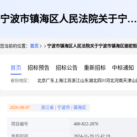
宁波市镇海区人民法院关于宁波
您当前的位置：
首页
宁波市镇海区人民法院关于宁波市镇海区骆驼街道金
市镇海区骆驼街道金华南路458
首页
招标预告
招标公告
重新招标
中标通知
省份地区：
北京
广东
上海
江苏
浙江
山东
湖北
四川
河北
河南
天津
山
号鑫城都荟2号2-19室的不动产
2026-08-07
浙江省
|
宁波市
|
镇海区
项目编号
400-822-2870
(第一次拍卖)的公告
发布时间
2024-11-29 15:42:19