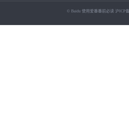
© Baidu
使用爱番番前必读
沪ICP备
NEW
HOT
暂时没有搜索结果…