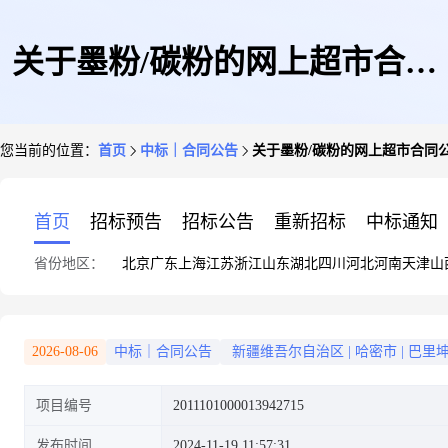
关于墨粉/碳粉的网上超市合同
您当前的位置：
首页
中标｜合同公告
关于墨粉/碳粉的网上超市合同
公告
首页
招标预告
招标公告
重新招标
中标通知
省份地区：
北京
广东
上海
江苏
浙江
山东
湖北
四川
河北
河南
天津
山
2026-08-06
中标｜合同公告
新疆维吾尔自治区
|
哈密市
|
巴里
项目编号
2011101000013942715
发布时间
2024-11-19 11:57:31