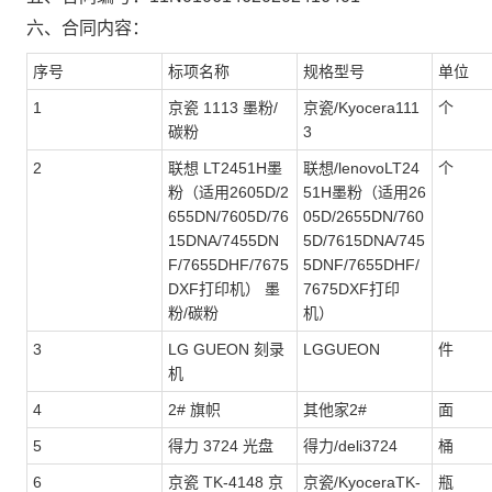
六、合同内容：
序号
标项名称
规格型号
单位
1
京瓷 1113 墨粉/
京瓷/Kyocera111
个
碳粉
3
2
联想 LT2451H墨
联想/lenovoLT24
个
粉（适用2605D/2
51H墨粉（适用26
655DN/7605D/76
05D/2655DN/760
15DNA/7455DN
5D/7615DNA/745
F/7655DHF/7675
5DNF/7655DHF/
DXF打印机） 墨
7675DXF打印
粉/碳粉
机）
3
LG GUEON 刻录
LGGUEON
件
机
4
2# 旗帜
其他家2#
面
5
得力 3724 光盘
得力/deli3724
桶
6
京瓷 TK-4148 京
京瓷/KyoceraTK-
瓶