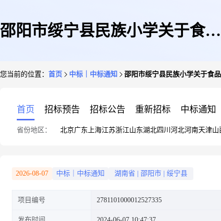
邵阳市绥宁县民族小学关于食品
您当前的位置：
首页
中标｜中标通知
邵阳市绥宁县民族小学关于食品
和饮料专门零售服务的网上超市
首页
招标预告
招标公告
重新招标
中标通知
省份地区：
北京
广东
上海
江苏
浙江
山东
湖北
四川
河北
河南
天津
山
采购项目成交公告
2026-08-07
中标｜中标通知
湖南省
|
邵阳市
|
绥宁县
项目编号
2781101000012527335
发布时间
2024-06-07 10:47:37