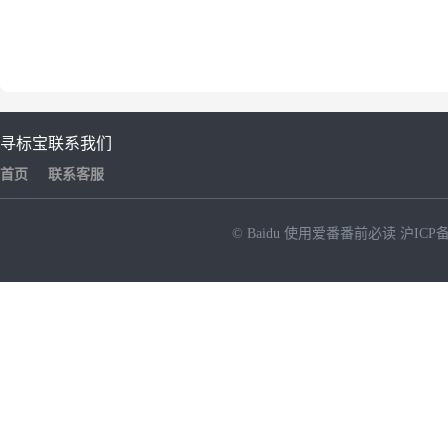
寻标宝
联系我们
首页
联系客服
© Baidu
使用爱番番前必读
沪ICP备
NEW
HOT