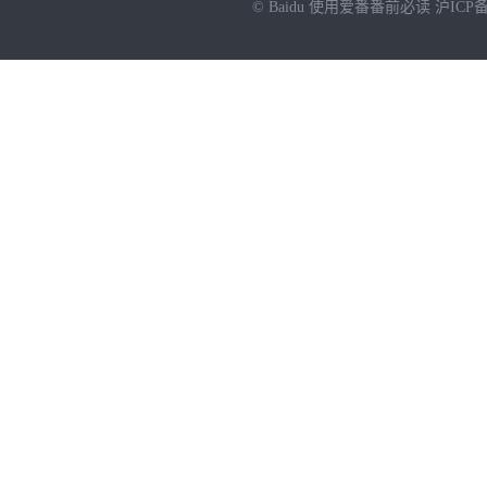
© Baidu
使用爱番番前必读
沪ICP备
NEW
HOT
暂时没有搜索结果…