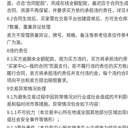
面，点击“合同配款”，完成在线全额配款，最迟应于合同生成当
合同、资源不再保留，并要求买方依约承担违约责任，详见
6.2合同生效后，买家需在交易平台创建提单后，方可去仓
7数量、重量异议处理
卖方不受理质量异议，牌号、规格、备注等参考信息仅作参
厂为准。
8违约责任
8.1买方逾期未全额配款，视为买方违约，买方将承担违约
“买家中心--我的合同”页面支付。拒不履行违约责任的买
履行合同，卖方将承担违约责任并支付违约金，每个违约合同
项向平台和卖方提出赔偿要求。
9交易异常情况处理
9.1为避免交易过程中因异常情况对行业或社会造成的不利
易和临时闭市等措施。异常情况包含如下内容：
9.1.1不可抗力（本交易中心所在地或全国其他部分区域
或社会安全事件等情形）；
9.1.2意外事件（本交易中心所在地发生火灾或电力供应出