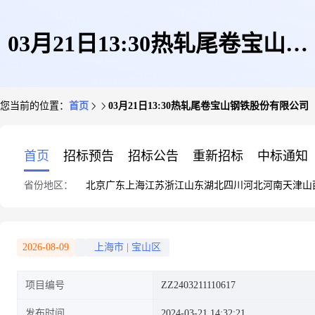
03月21日13:30热轧尾卷宝山钢
您当前的位置：
首页
03月21日13:30热轧尾卷宝山钢铁股份有限公司
铁股份有限公司
首页
招标预告
招标公告
重新招标
中标通知
省份地区：
北京
广东
上海
江苏
浙江
山东
湖北
四川
河北
河南
天津
山
2026-08-09
上海市
|
宝山区
项目编号
ZZ2403211110617
发布时间
2024-03-21 14:32:21