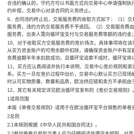
合违约确认的，守约方可以书面方式向交易中心申请强制执
约补偿，交易中心对该合同的义务终止。
9、合同违约终止后，交易服务费的收取方式如下：（1）
服务费，违约方的交易服务费不予退回。（2）交易服务费
服务费，出卖人需向循环宝支付与交易服务费等额的违约金
10、对于收取买方交易服务费的竞价场次，具体事项将在
从买方资金账户的可用余额中扣除，请确保资金账户中有足
务费逾期半年未扣款成功，且循环宝追索不成时，循环宝将
11、买方应认真阅读并执行本说明、交易中心竞价规则和
系。买方一旦在竞价过程中出价，交易中心默认买方已现场
时认可实物质量、数量和品质，欧冶供应链和卖方不承担由
12、其它有关规定详见欧冶循环宝发布的《竞价交易规则》
1适用范围
本版《单卷交易规则》适用于在欧冶循环宝平台销售的单卷
2总则
2.1本规则根据《中华人民共和国合同法》。
2.2参加单卷交易的当事人应当仔细阅读并遵守本规则，对