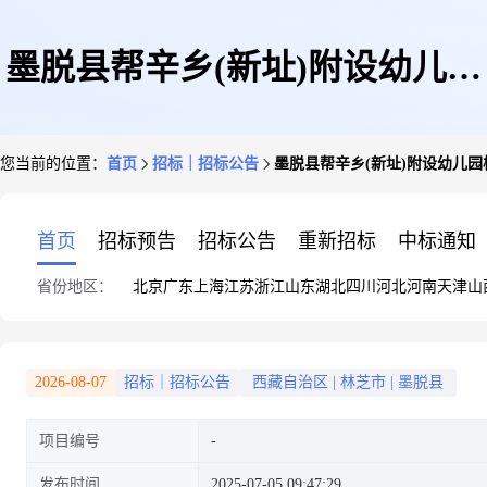
墨脱县帮辛乡(新址)附设幼儿园
您当前的位置：
首页
招标｜招标公告
墨脱县帮辛乡(新址)附设幼儿
校园文化建设项目招标公告
首页
招标预告
招标公告
重新招标
中标通知
省份地区：
北京
广东
上海
江苏
浙江
山东
湖北
四川
河北
河南
天津
山
2026-08-07
招标｜招标公告
西藏自治区
|
林芝市
|
墨脱县
项目编号
发布时间
2025-07-05 09:47:29