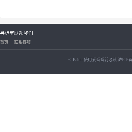
寻标宝
联系我们
首页
联系客服
© Baidu
使用爱番番前必读
沪ICP备
NEW
HOT