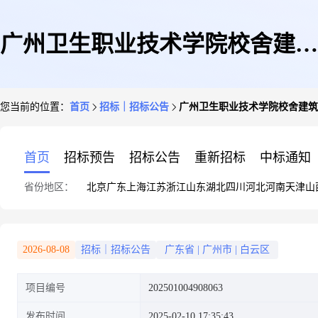
广州卫生职业技术学院校舍建筑
您当前的位置：
首页
招标｜招标公告
广州卫生职业技术学院校舍建筑
安全动态监测与风险管控技术服
首页
招标预告
招标公告
重新招标
中标通知
省份地区：
北京
广东
上海
江苏
浙江
山东
湖北
四川
河北
河南
天津
山
务公开遴选公告
2026-08-08
招标｜招标公告
广东省
|
广州市
|
白云区
项目编号
202501004908063
发布时间
2025-02-10 17:35:43