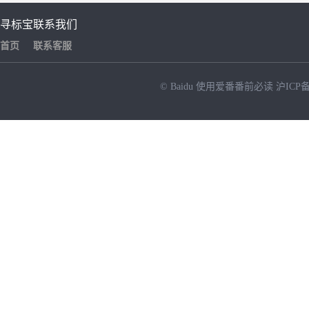
寻标宝
联系我们
首页
联系客服
© Baidu
使用爱番番前必读
沪ICP备
NEW
HOT
暂时没有搜索结果…