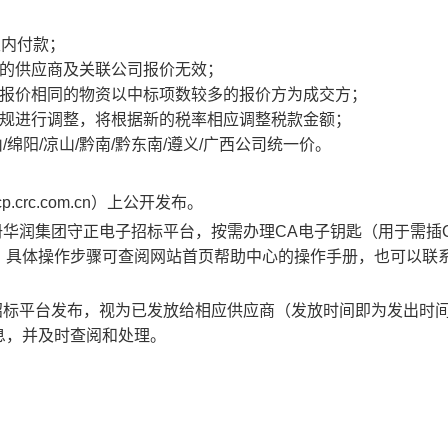
天内付款；
中的供应商及关联公司报价无效；
低报价相同的物资以中标项数较多的报价方为成交方；
法规进行调整，将根据新的税率相应调整税款金额；
/绵阳/凉山/黔南/黔东南/遵义/广西公司统一价。
cp.crc.com.cn
）上公开发布。
册华润集团守正电子招标平台，按需办理C
A
电子钥匙（用于需插
，具体操作步骤可查阅网站首页帮助中心的操作手册，也可以联
招标平台发布，视为已发放给相应供应商（发放时间即为发出时
息，并及时查阅和处理。