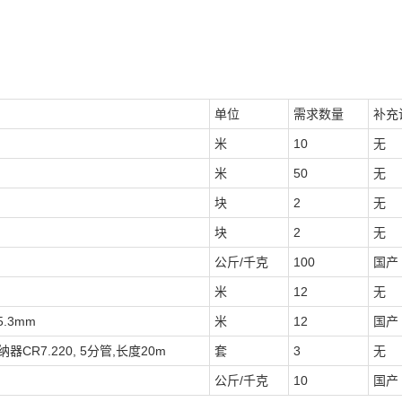
单位
需求数量
补充
米
10
无
米
50
无
块
2
无
块
2
无
公斤/千克
100
国产
米
12
无
5.3mm
米
12
国产
CR7.220, 5分管,长度20m
套
3
无
公斤/千克
10
国产