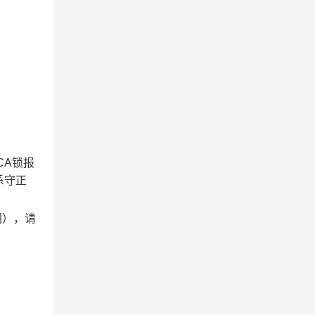
C
A
锁报
系
守正
间），请