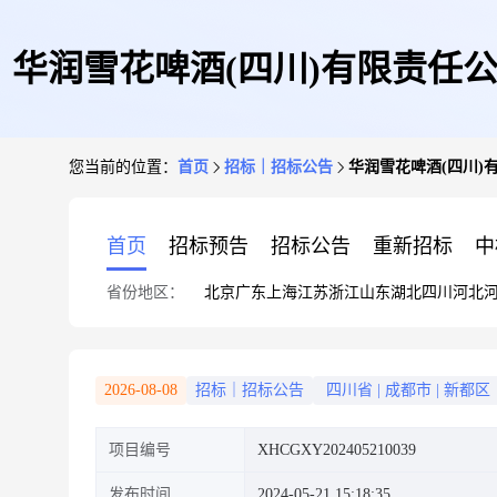
华润雪花啤酒(四川)有限责任公司西南
您当前的位置：
首页
招标｜招标公告
华润雪花啤酒(四川)有限
首页
招标预告
招标公告
重新招标
中
省份地区：
北京
广东
上海
江苏
浙江
山东
湖北
四川
河北
2026-08-08
招标｜招标公告
四川省
|
成都市
|
新都区
项目编号
XHCGXY202405210039
发布时间
2024-05-21 15:18:35