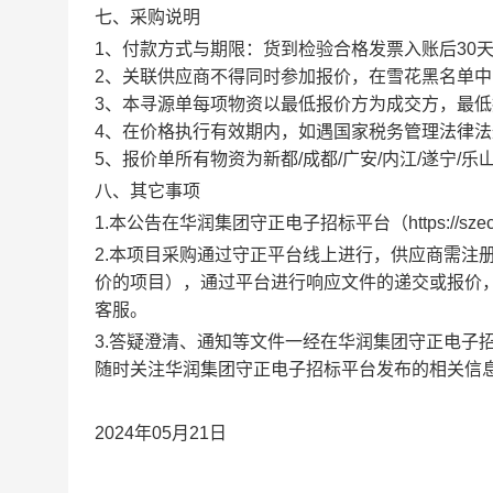
七、采购说明
1、付款方式与期限：货到检验合格发票入账后30
2、关联供应商不得同时参加报价，在雪花黑名单
3、本寻源单每项物资以最低报价方为成交方，最
4、在价格执行有效期内，如遇国家税务管理法律
5、报价单所有物资为新都/成都/广安/内江/遂宁/乐山
八、其它事项
1.本公告在华润集团守正电子招标平台（
https://sze
2.本项目采购通过守正平台线上进行，供应商需注
价的项目），通过平台进行响应文件的递交或报价
客服
。
3
.答疑澄清、通知等文件一经在华润集团守正电子
随时关注华润集团守正电子招标平台发布的相关信
2024年05月21日