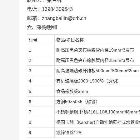
联系人：张百林
电话：13984309643
邮箱：zhangbailin@crb.cn
六、采购明细
行号
物品/项目名称
1
耐高压黑色夹布橡胶管内径19mm*3层布
2
耐高压黑色夹布橡胶管内径25mm*3层布
3
耐高温隔热碳纤维板500mm*500mm*2mm
4
有机玻璃板2000*1500*8（透明）
5
食品橡胶板2mm
6
方钢50×50×5（碳钢）
7
不锈钢槽钢.材质316L,10#,100mm*48mm*
8
德国卡赫（Karcher)自动伸缩壁挂式水管收纳器
9
镀锌铁丝12#