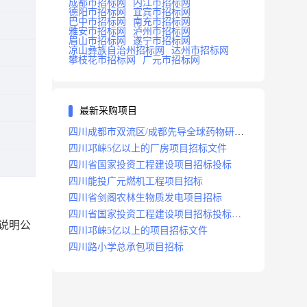
成都市招标网
内江市招标网
德阳市招标网
宜宾市招标网
巴中市招标网
南充市招标网
雅安市招标网
泸州市招标网
眉山市招标网
遂宁市招标网
凉山彝族自治州招标网
达州市招标网
攀枝花市招标网
广元市招标网
最新采购项目
四川成都市双流区/成都先导全球药物研发
生产基地(一期)(dj)项目招标标段
四川邛崃5亿以上的厂房项目招标文件
四川省国家投资工程建设项目招标投标
四川能投广元燃机工程项目招标
四川省剑阁农林生物质发电项目招标
四川省国家投资工程建设项目招标投标
购说明公
2008年版
四川邛崃5亿以上的项目招标文件
四川路小学总承包项目招标