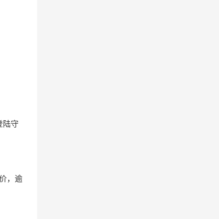
登陆守
价，逾