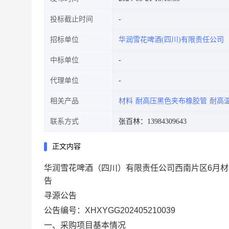
投标截止时间
招标单位
华润雪花啤酒(四川)有限责任公司
中标单位
代理单位
相关产品
材料
耐高压黑色夹布橡胶管
耐高
联系方式
张百林：13984309643
正文内容
华润雪花啤酒（四川）有限责任公司西南片区6月材料询价(价
告
寻源
公告
公告编号：
XHXYGG202405210039
一、采购项目基本情况