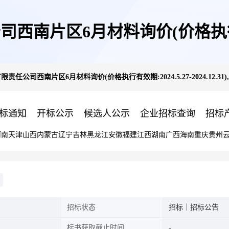
片区6月材料询价(价格执行有效期:202
责任公司西南片区6月材料询价(价格执行有效期:2024.5.27-2024.12.
请详细阅读采购说明公告
标通知
开标公示
候选人公示
企业招标查询
招标
河南
天津
山西
内蒙古
辽宁
吉林
黑龙江
安徽
福建
江西
湖南
广西
海南
重庆
贵州
招标状态
招标｜招标公告
标书获取截止时间