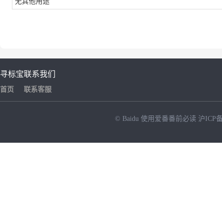
无其他用途
寻标宝
联系我们
首页
联系客服
© Baidu
使用爱番番前必读
沪ICP备
NEW
HOT