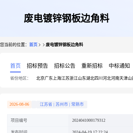
废电镀锌钢板边角料
您当前的位置：
首页
废电镀锌钢板边角料
首页
招标预告
招标公告
重新招标
中标通知
省份地区：
北京
广东
上海
江苏
浙江
山东
湖北
四川
河北
河南
天津
山
2026-08-06
江苏省
|
苏州市
|
常熟市
项目编号
2024041000179312
发布时间
2024-04-19 17:22:24