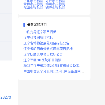
丹东市招标网
大连市招标网
盘锦市招标网
锦州市招标网
鞍山市招标网
铁岭市招标网
最新采购项目
中铁九局辽宁项目招标
辽宁科技园项目招标
辽宁省博物馆展陈项目招标公告
辽宁省朝阳市分散式风电项目招标
辽宁抚顺风电项目招标公告
辽宁军区301医院项目招标
2023年辽宁省高速公路除雪机械设备采购
项目招标招标公告
中国电信辽宁分公司2023年c网设备退网拆
除施工服务采购项目招标公告
28270