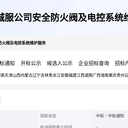
6年城服公司安全防火阀及电控系统
全防火阀及电控系统维护服务
标通知
开标公示
候选人公示
企业招标查询
招标
河南
天津
山西
内蒙古
辽宁
吉林
黑龙江
安徽
福建
江西
湖南
广西
海南
重庆
贵州
招标状态
中标｜中标通知
标书获取截止时间