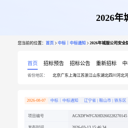
202
您当前的位置：
首页
中标｜中标通知
2026年城服公司安
首页
招标预告
招标公告
重新招标
中
省份地区：
北京
广东
上海
江苏
浙江
山东
湖北
四川
河北
2026-08-07
中标｜中标通知
辽宁省
|
鞍山市
|
铁东区
项目编号
AGXDFWFGXHD260228270145
发布时间
2026-03-13 15:46:34