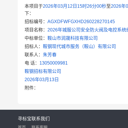
本项目于
2026年03月12日15时26分00秒
至
2026年
下：
招标编号：
AGXDFWFGXHD260228270145
项目名称：
2026年城服公司安全防火阀及电控系统
中标单位：
鞍山市润晟科技有限公司
招标人：
鞍钢现代城市服务（鞍山）有限公司
联系人：
朱芳春
电
话：
13050009981
鞍钢招标有限公司
2026
年
03
月
13
日
附件：
寻标宝
联系我们
首页
联系客服