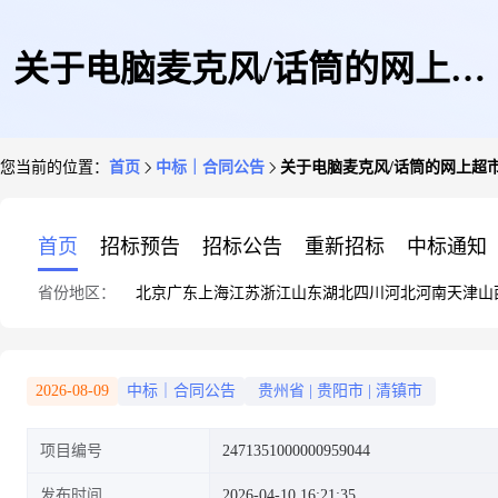
关于电脑麦克风/话筒的网上超
您当前的位置：
首页
中标｜合同公告
关于电脑麦克风/话筒的网上超
市合同公告
首页
招标预告
招标公告
重新招标
中标通知
省份地区：
北京
广东
上海
江苏
浙江
山东
湖北
四川
河北
河南
天津
山
2026-08-09
中标｜合同公告
贵州省
|
贵阳市
|
清镇市
项目编号
2471351000000959044
发布时间
2026-04-10 16:21:35