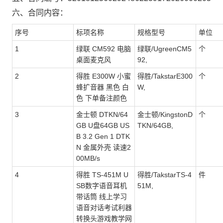
六、合同内容：
序号
标项名称
规格型号
单位
1
绿联 CM592 电脑
绿联/UgreenCM5
个
桌面麦克风
92,
2
得胜 E300W 小蜜
得胜/TakstarE300
个
蜂扩音器 黑色 白
W,
色 下单备注颜色
3
金士顿 DTKN/64
金士顿/KingstonD
个
GB U盘64GB US
TKN/64GB,
B 3.2 Gen 1 DTK
N 金属外壳 读速2
00MB/s
4
得胜 TS-451M U
得胜/TakstarTS-4
件
SB数字语音耳机
51M,
带话筒 线上学习
语音对话考试利器
转换头游戏教学网