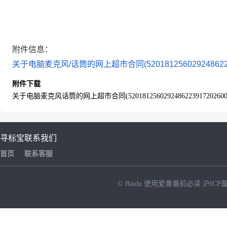
附件信息：
关于电脑麦克风/话筒的网上超市合同(520181256029248622391
附件下载
关于电脑麦克风话筒的网上超市合同(520181256029248622391720260002
寻标宝
联系我们
首页
联系客服
© Baidu
使用爱番番前必读
沪ICP备
NEW
HOT