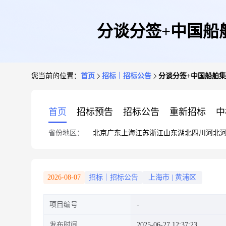
分谈分签+中国船
您当前的位置：
首页
招标｜招标公告
分谈分签+中国船舶集
首页
招标预告
招标公告
重新招标
中
省份地区：
北京
广东
上海
江苏
浙江
山东
湖北
四川
河北
2026-08-07
招标｜招标公告
上海市
|
黄浦区
项目编号
发布时间
2025-06-27 12:37:23