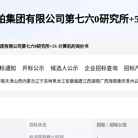
舶集团有限公司第七六0研究所+5
团有限公司第七六0研究所+5S-计算机的询价书
标通知
开标公示
候选人公示
企业招标查询
招标
河南
天津
山西
内蒙古
辽宁
吉林
黑龙江
安徽
福建
江西
湖南
广西
海南
重庆
贵州
招标状态
招标｜招标公告
标书获取截止时间