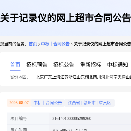
关于记录仪的网上超市合同公告
您当前的位置：
首页
中标｜合同公告
关于记录仪的网上超市合同公告
首页
招标预告
招标公告
重新招标
中标通知
省份地区：
北京
广东
上海
江苏
浙江
山东
湖北
四川
河北
河南
天津
山
2026-08-07
中标｜合同公告
江西省
|
赣州市
|
章贡区
项目编号
2161401000005299260
发布时间
2025-08-30 12:11:29