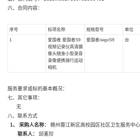
六、合同内容：
序号
标项名称
规格型号
单位
1
爱国者 爱国者S9
爱国者/aigoS9
台
视频记录仪高清摄
像头随身小型录音
录像便携骑行运动
相机
服务要求或标的基本概况：
七、其它事项：
无
八、联系方式
1、 采购人名称：
赣州蓉江新区高校园区社区卫生服务中
联系人：
邱素珍