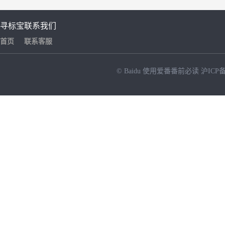
寻标宝
联系我们
首页
联系客服
© Baidu
使用爱番番前必读
沪ICP备
NEW
HOT
暂时没有搜索结果…