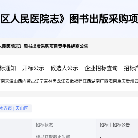
区人民医院志》图书出版采购项
人民医院志》图书出版采购项目竞争性磋商公告
标通知
开标公示
候选人公示
企业招标查询
招标
河南
天津
山西
内蒙古
辽宁
吉林
黑龙江
安徽
福建
江西
湖南
广西
海南
重庆
贵州
木齐市
|
天山区
招标状态
招标｜招标公告
标书获取截止时间