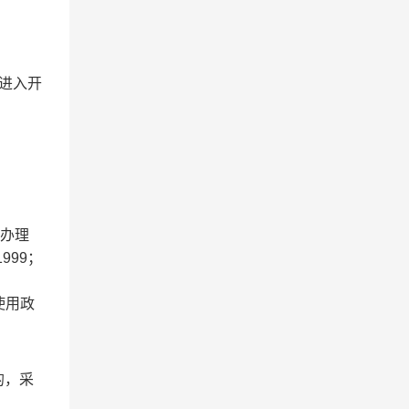
”进入开
未办理
999；
使用政
的，采