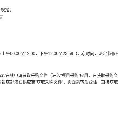
条规定；
无
天上午
00:00至12:00
，下午
12:00至23:59
（北京时间，法定节假
cygov.cn/在线申请获取采购文件（进入“项目采购”应用，在获取采购
告底部潜在供应商“获取采购文件”，页面跳转后登陆，直接获