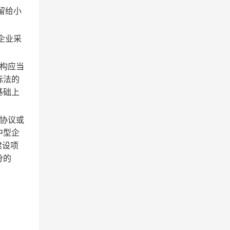
留给小
企业采
构应当
标法的
基础上
协议或
中型企
建设项
分的