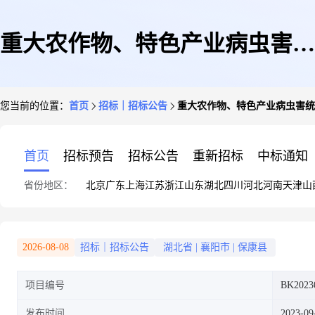
重大农作物、特色产业病虫害统
您当前的位置：
首页
招标｜招标公告
重大农作物、特色产业病虫害统
防统治社会化服务(保康县黄堡
首页
招标预告
招标公告
重新招标
中标通知
省份地区：
北京
广东
上海
江苏
浙江
山东
湖北
四川
河北
河南
天津
山
镇)
2026-08-08
招标｜招标公告
湖北省
|
襄阳市
|
保康县
项目编号
BK2023
发布时间
2023-09