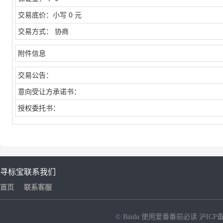
交易底价：
小写 0 元
交易方式：
协商
附件信息
交易公告：
意向受让方承诺书：
授权委托书：
寻标宝
联系我们
首页
联系客服
© Baidu
使用爱番番前必读
沪ICP备