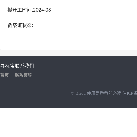
拟开工时间:2024-08
备案证状态:
寻标宝
联系我们
首页
联系客服
© Baidu
使用爱番番前必读
沪ICP备
NEW
HOT