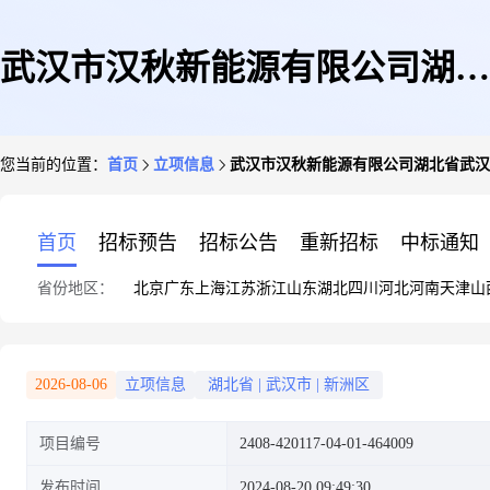
武汉市汉秋新能源有限公司湖北
您当前的位置：
首页
立项信息
武汉市汉秋新能源有限公司湖北省武汉市
省武汉市新洲区潘塘街道汉楼村
首页
招标预告
招标公告
重新招标
中标通知
省份地区：
北京
广东
上海
江苏
浙江
山东
湖北
四川
河北
河南
天津
山
大细戢家湾二组2号戢桂生
2026-08-06
立项信息
湖北省
|
武汉市
|
新洲区
项目编号
2408-420117-04-01-464009
45.72KW屋顶分布式光伏发电
发布时间
2024-08-20 09:49:30