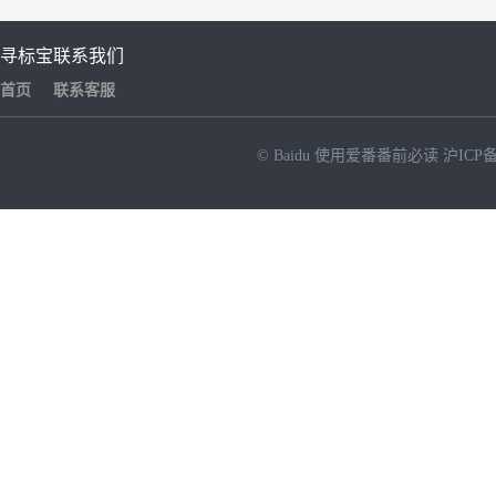
寻标宝
联系我们
首页
联系客服
© Baidu
使用爱番番前必读
沪ICP备
NEW
HOT
暂时没有搜索结果…