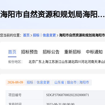
海阳市自然资源和规划局海阳市
您当前的位置：
首页
招标｜信息变更
海阳市自然资源和规划局海阳市
龙山街道斜山村西侧废弃矿山龙
首页
招标预告
招标公告
重新招标
中标通知
省份地区：
北京
广东
上海
江苏
浙江
山东
湖北
四川
河北
河南
天津
山
山东治理区治理工程施工更正公
2026-08-09
招标｜信息变更
山东省
|
烟台市
|
海阳市
项目编号
SDGP370687000202202000071
告
发布时间
2022-08-31 00:00:00