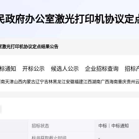
民政府办公室激光打印机协议定
室激光打印机协议定点结果公告
标通知
开标公示
候选人公示
企业招标查询
招标
河南
天津
山西
内蒙古
辽宁
吉林
黑龙江
安徽
福建
江西
湖南
广西
海南
重庆
贵州
招标状态
中标｜中标通知
标书获取截止时间