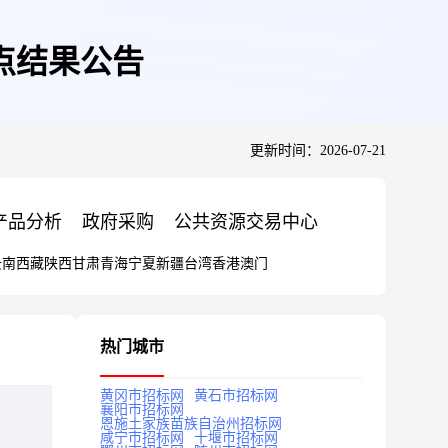
点结果公告
更新时间：2026-07-21
产品分析
政府采购
公共资源交易中心
云南
西藏
陕西
甘肃
青海
宁夏
新疆
台湾
香港
澳门
热门城市
黄冈市招标网
黄石市招标网
襄阳市招标网
恩施土家族苗族自治州招标网
咸宁市招标网
十堰市招标网