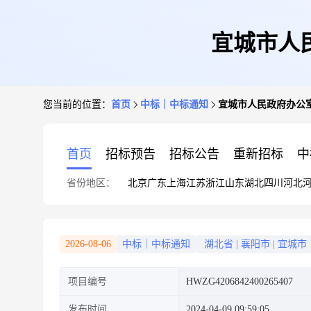
宜城市人
您当前的位置：
首页
中标｜中标通知
宜城市人民政府办公
首页
招标预告
招标公告
重新招标
中
省份地区：
北京
广东
上海
江苏
浙江
山东
湖北
四川
河北
2026-08-06
中标｜中标通知
湖北省
|
襄阳市
|
宜城市
项目编号
HWZG4206842400265407
发布时间
2024-04-09 09:59:05