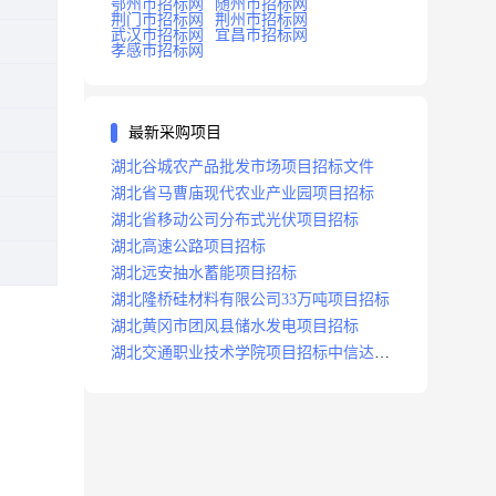
鄂州市招标网
随州市招标网
荆门市招标网
荆州市招标网
武汉市招标网
宜昌市招标网
孝感市招标网
最新采购项目
湖北谷城农产品批发市场项目招标文件
湖北省马曹庙现代农业产业园项目招标
湖北省移动公司分布式光伏项目招标
湖北高速公路项目招标
湖北远安抽水蓄能项目招标
湖北隆桥硅材料有限公司33万吨项目招标
湖北黄冈市团风县储水发电项目招标
湖北交通职业技术学院项目招标中信达咨
询